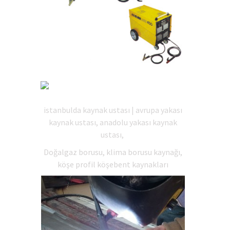
,
istanbulda kaynak ustası | avrupa yakası
kaynak ustası, anadolu yakası kaynak
ustası,
Doğalgaz borusu, klima borusu kaynağı,
köşe profil köşebent kaynakları