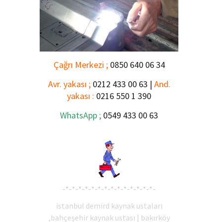
Çağrı Merkezi ;
0850 640 06 34
Avr. yakası ;
0212 433 00 63 |
And.
yakası :
0216 550 1 390
WhatsApp ;
0549 433 00 63
;
-*-*-*-*-*-*-*-*-*-*-*-*-*-*-
istanbul demird kaynak ustaları
,bahçeşehir kaynak ustası | bakırköy