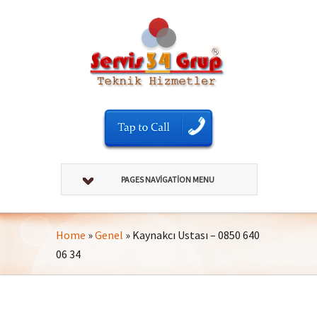
PAGES NAVIGATION MENU
Home
»
Genel
»
Kaynakcı Ustası – 0850 640
06 34