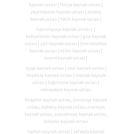
kaynak ustası | florya kaynak ustası |
zeytinburnu kaynak ustası | ataköy
kaynak ustası | fatih kaynak ustası |
bayrampaşa kaynak ustası | |
bahçelievler kaynak ustası | gop kaynak
ustası | şişli kaynak ustası | |mecidiyeköy
kaynak ustası | etiler kaynak ustası |
leventkaynak ustası |
eyüp kaynak ustası | ulus kaynak ustası |
beşiktaş kaynak ustası | maslak kaynak
ustası | kağıthane kaynak ustası |
okmeydanı kaynak ustası
Ataşehir kaynak ustası, ümraniye kaynak
ustası, kadıköy kaynak ustası, maltepe
kaynak ustası, sancaktepe kaynak ustası,
üsküdar kaynak ustası
halkalı kaynak ustası | sefaköy kaynak