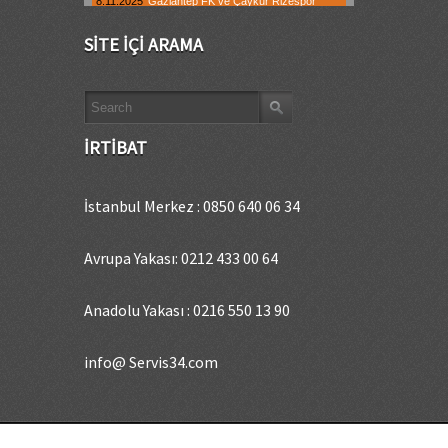
SITE İÇI ARAMA
İRTIBAT
İstanbul Merkez : 0850 640 06 34
Avrupa Yakası: 0212 433 00 64
Anadolu Yakası : 0216 550 13 90
info@ Servis34.com