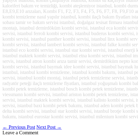
yapıyor istanbul, kombi çalışmıyor istanbul, kombi su kaçırıyor istanbu
kaloriferi bakım ve temizliği, kombi ateşlemiyor istanbul, kombi durma
E8,E9,E10 arızaları, Kombi F1, F2, F3, F4, F5, F6, F7, F8, F9,F10 arı
kombi temizleme nasıl yapılır istanbul, kombi ilaçlı bakım fiyatları i
sobası tamir ve bakım servisi istanbul, doğalgaz tesisat firması istanb
montajı, istanbul demirdöküm kombi servisi, istanbul eca kombi servisi,
servisi, istanbul ferroli kombi servisi, istanbul buderus kombi servisi,
kombi servisi, istanbul panther kombi servisi, istanbul linx kombi servi
kombi servisi, istanbul lambert kombi servisi, istanbul falke kombi ser
istanbul eco kombi servisi, istanbul star kombi servisi, istanbul enerji 
istanbul maktek kombi servisi, istanbul etna kombi servisi, istanbul
servis, istanbul atron kombi arıza tamir servisi, demirdöküm nepto kom
kombi servisi, istanbul baymak idee kombi servisi, istanbul baymak lu
istanbul, istanbul kombi temizleme, istanbul kombi bakımı, istanbul pe
servisi, istanbul kombi montaj, istanbul petek temizleme servisi, istan
radyatör peteği ilaçlı temizleme fiyatları, istanbul yoğuşmalı kombi b
kombi petek temizleme, istanbul bosch kombi petek temizleme, istanb
viessmann kombi servisi, istanbul ariston kombi petek temizleme, istan
servisi, istanbul maktek kombi servisi, istanbul kalisto kombi servisi
servisi, istanbul baxi kombi petek bakımı, istanbul aden kombi petek b
delta kombi servisi, istanbul star kombi servisi, istanbul brotje kombi
bakımı, istanbul eurostar kombi servisi, istanbul milenium kombi servi
←
Previous Post
Next Post
→
Leave a Comment