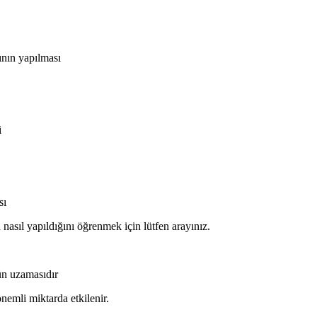
ının yapılması
i
sı
nasıl yapıldığını öğrenmek için lütfen arayınız.
ün uzamasıdır
nemli miktarda etkilenir.