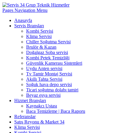
Pages Navigation Menu
Anasayfa
Servis Branşları
Kombi Servisi
Klima Servisi
Chiller Soğutma Servisi
Brulör & Kazan
Doğalgaz Soba servisi
Kombi Petek Temizliği
Güvenlik Kamerası Sistemleri
Uydu Anten servisi
Tv Tamir Montaj Servisi
Akıllı Tahta Servisi
Soğuk hava depo servisi
Ticari soğutma dolabı tamiri
Beyaz eşya servisi
Hizmet Branşları
Kaynakcı Ustası
Baca Temizleme | Baca Raporu
Referanslar
Satış Reyonu & Market 34
Klima Servisi
Kombi Servisi