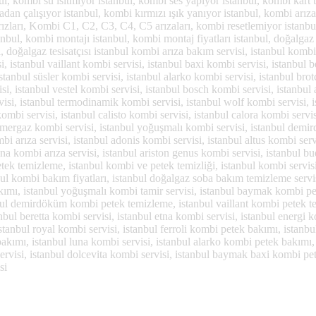
l, kombi su ısıtmıyor istanbul, kombi ses yapıyor istanbul, kombi kart ta
dan çalışıyor istanbul, kombi kırmızı ışık yanıyor istanbul, kombi arız
zları, Kombi C1, C2, C3, C4, C5 arızaları, kombi resetlemiyor istanbul,
stanbul, kombi montajı istanbul, kombi montaj fiyatları istanbul, doğalg
ul, doğalgaz tesisatçısı istanbul kombi arıza bakım servisi, istanbul kom
 istanbul vaillant kombi servisi, istanbul baxi kombi servisi, istanbul b
 istanbul süsler kombi servisi, istanbul alarko kombi servisi, istanbul b
si, istanbul vestel kombi servisi, istanbul bosch kombi servisi, istanbul 
visi, istanbul termodinamik kombi servisi, istanbul wolf kombi servisi, i
kombi servisi, istanbul calisto kombi servisi, istanbul calora kombi servi
 immergaz kombi servisi, istanbul yoğuşmalı kombi servisi, istanbul de
bi arıza servisi, istanbul adonis kombi servisi, istanbul altus kombi s
na kombi arıza servisi, istanbul ariston genus kombi servisi, istanbul 
tek temizleme, istanbul kombi ve petek temizliği, istanbul kombi servisi
bul kombi bakım fiyatları, istanbul doğalgaz soba bakım temizleme servisi
akımı, istanbul yoğuşmalı kombi tamir servisi, istanbul baymak kombi pe
ul demirdöküm kombi petek temizleme, istanbul vaillant kombi petek te
bul beretta kombi servisi, istanbul etna kombi servisi, istanbul energi 
, istanbul royal kombi servisi, istanbul ferroli kombi petek bakımı, ist
akımı, istanbul luna kombi servisi, istanbul alarko kombi petek bakımı, 
 servisi, istanbul dolcevita kombi servisi, istanbul baymak baxi kombi p
si