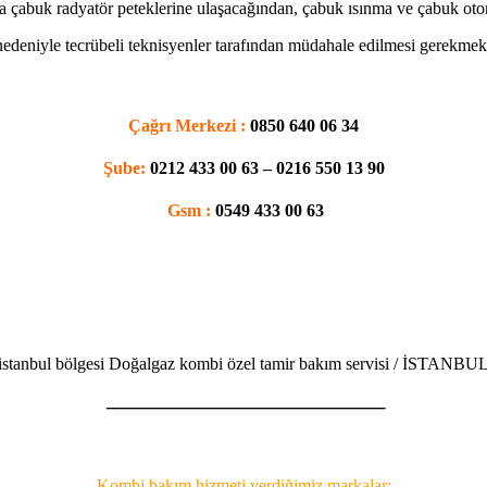
a çabuk radyatör peteklerine ulaşacağından, çabuk ısınma ve çabuk oto
nedeniyle tecrübeli teknisyenler tarafından müdahale edilmesi gerekmekt
Çağrı Merkezi :
0850 640 06 34
Şube:
0212 433 00 63 – 0216 550 13 90
Gsm :
0549 433 00 63
istanbul bölgesi Doğalgaz kombi özel tamir bakım servisi / İSTANBU
—————————————–
Kombi bakım hizmeti verdiğimiz markalar;