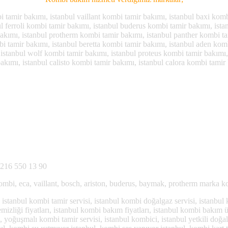
 tamir bakımı, istanbul vaillant kombi tamir bakımı, istanbul baxi komb
ul ferroli kombi tamir bakımı, istanbul buderus kombi tamir bakımı, ist
akımı, istanbul protherm kombi tamir bakımı, istanbul panther kombi tam
bi tamir bakımı, istanbul beretta kombi tamir bakımı, istanbul aden kom
istanbul wolf kombi tamir bakımı, istanbul proteus kombi tamir bakımı,
bakımı, istanbul calisto kombi tamir bakımı, istanbul calora kombi tami
0216 550 13 90
bi, eca, vaillant, bosch, ariston, buderus, baymak, protherm marka kom
, istanbul kombi tamir servisi, istanbul kombi doğalgaz servisi, istanbul
zliği fiyatları, istanbul kombi bakım fiyatları, istanbul kombi bakım üc
 yoğuşmalı kombi tamir servisi, istanbul kombici, istanbul yetkili doğal