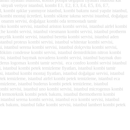
miri fiyatları istanbul, kombi pompa değişimi fiyatları istanbul kat
a sinyali veriyor istanbul, kombi E1, E2, E3, E4, E5, E6, E7,
 kombi ışıklar yanmıyor istanbul, kombi bakımı nasıl yapılır istanbul,
az kombi montaj ücretleri, kombi sökme takma servisi istanbul, doğalgaz
bi onarım servisi, doğalgaz kombi oda termostadı tamir
eko kombi servisi, istanbul ariston kombi servisi, istanbul airfel kombi
rotche kombi servisi, istanbul viesmann kombi servisi, istanbul protherm
arçelik kombi servisi, istanbul beretta kombi servisi, istanbul aden
stanbul proteus kombi servisi, istanbul whitestar kombi servisi,
si, istanbul serena kombi servisi, istanbul dolçevita kombi servisi,
mirdöküm condense kombi servisi, istanbul demirdöküm nitron kombi
ervisi, istanbul baymak novadens kombi servisi, istanbul baymak duo
buderus logomax kombi tamir servisi, eca confeo kombi servisi istanbul
, istanbul kombi petek temizleme fiyatları, istanbul kombi tamir
, istanbul kombi montaj fiyatları, istanbul doğalgaz servisi, istanbul
tek temizleme, istanbul airfel kombi petek temizleme, istanbul eca
mizleme, istanbul buderus kombi petek temizleme, istanbul
kombi servisi, istanbul uno kombi servisi, istanbul microgenus kombi
anbul termoteknik kombi petek bakımı, istanbul thermotherm kombi
istanbul serena kombi servisi, istanbul eco kombi servisi, istanbul
etek bakımı, istanbul falke kombi servisi, istanbul lambert kombi petek