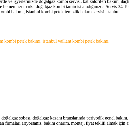
erde ve işyerlerinizde doğalgaz kombi servisi, kat kaloriferi bakımı,il
ere hemen her marka doğalgaz kombi tamircisi aradığınızda Servis 34 Tekn
 kombi bakımı, istanbul kombi petek temizlik bakım servisi istanbul.
üm kombi petek bakımı, istanbul vaillant kombi petek bakımı,
 doğalgaz sobası, doğalgaz kazanı branşlarında periyodik genel bakım, el
 firmaları arıyorsanız, bakım onarım, montajı fiyat teklifi almak için ar