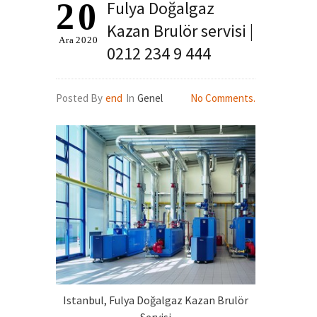
20
Fulya Doğalgaz
Kazan Brulör servisi |
Ara
2020
0212 234 9 444
Posted By
end
In
Genel
No Comments.
Istanbul, Fulya Doğalgaz Kazan Brulör
Servisi