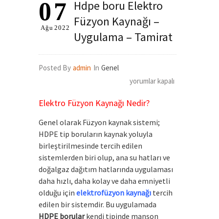
07
Hdpe boru Elektro
Füzyon Kaynağı –
Ağu
2022
Uygulama – Tamirat
Posted By
admin
In
Genel
Hdpe
yorumlar kapalı
boru
Elektro Füzyon Kaynağı Nedir?
Elektro
Füzyon
Genel olarak Füzyon kaynak sistemi;
Kaynağı
HDPE tip boruların kaynak yoluyla
birleştirilmesinde tercih edilen
–
sistemlerden biri olup, ana su hatları ve
Uygulama
doğalgaz dağıtım hatlarında uygulaması
–
daha hızlı, daha kolay ve daha emniyetli
Tamirat
olduğu için
elektrofüzyon kaynağı
tercih
için
edilen bir sistemdir. Bu uygulamada
HDPE borular
kendi tipinde manşon