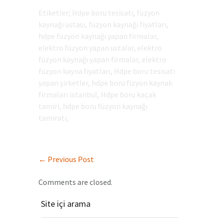
Etiketler; Hdpe boru tesisatı, füzyon
kaynağı ustası, füzyon kaynağı fiyatları,
hdpe füzyon kaynağı yapan firmalar,
elektro füzyon yapan ustalar, elektro
füzyon kaynağı yapan firmalar, elektro
füzyon kayna fiyatları, Hdpe boru tesisatı
yapan şirketler, hdpe boru fizyon kaynak
firmaları istanbul, Hdpe boru kaçak
tamiri, hdpe boru füzyon kaynağı
tamiratı,
←
Previous Post
Comments are closed.
Site içi arama