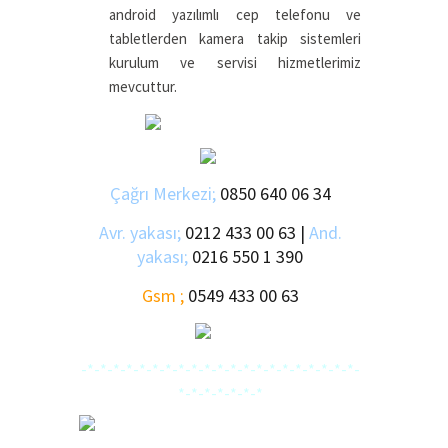
android yazılımlı cep telefonu ve
tabletlerden kamera takip sistemleri
kurulum ve servisi hizmetlerimiz
mevcuttur.
Çağrı Merkezi;
0850 640 06 34
Avr. yakası;
0212 433 00 63 |
And.
yakası;
0216 550 1 390
Gsm ;
0549 433 00 63
-*-*-*-*-*-*-*-*-*-*-*-*-*-*-*-*-*-*-*-*-*-
*-*-*-*-*-*-*