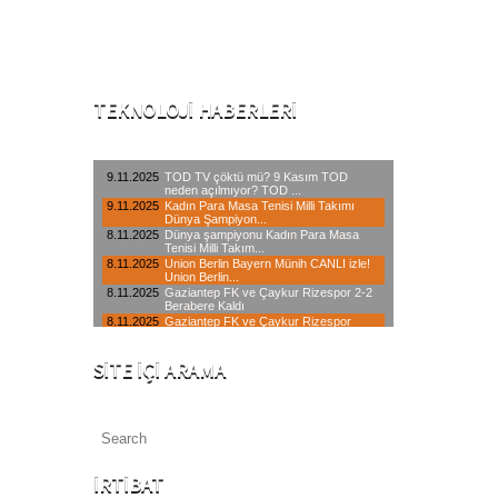
yılından itibaren internet üzerinden,
yaklaşık 20 branşta hizmet veren öncü
teknik servis kuruluşlardandır.
TEKNOLOJI HABERLERI
SITE İÇI ARAMA
İRTIBAT