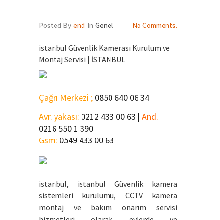
Posted By
end
In
Genel
No Comments.
istanbul Güvenlik Kamerası Kurulum ve
Montaj Servisi | İSTANBUL
Çağrı Merkezi ;
0850 640 06 34
Avr. yakası:
0212 433 00 63 |
And.
0216 550 1 390
Gsm:
0549 433 00 63
istanbul, istanbul Güvenlik kamera
sistemleri kurulumu, CCTV kamera
montaj ve bakım onarım servisi
hizmetleri olarak evlerde ve