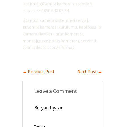
istanbul güvenlik kamera sistemleri
servisi >> 0850 640 06 34
istanbul kamera sistemleri servisi,
güvenlik kamerası kurulumu, kablosuz ip
kamera fiyatları, araç kamerası,
montajı,gece görüş kamerası, server it
teknik destek servis firması
←
Previous Post
Next Post
→
Leave a Comment
Bir yanıt yazın
Yorum