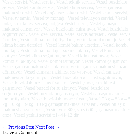
Vestel servisi, Vestel servis , Vestel teknik servisi, Vestel buzdolabı
servisi, Vestel kombi servisi, Vestel klima servisi, Vestel çamaşır
makinesi servisi, Vestel doğalgaz soba servisi, Vestel teknik servisi,
Vestel tv tamiri, Vestel tv montajı , Vestel televizyon servisi, Vestel
bulaşık makinesi servisi, bölgesi Vestel servis, Vestel çamaşır
makinesi çalışmıyor , Vestel buzdolabı çalışmıyor, Vestel buzdolabı
soğutmuyor , Vestel özel servisi, Vestel servis adresleri, Vestel servis
ücretleri, Vestel klima montaj fiyatları , Vestel kombi montajı ,Vestel
klima bakım ücretleri , Vestel kombi bakım ücretleri , Vestel kombi
montajı , Vestel klima montajı – sökme takma , Vestel klima su
akıtıyor, Vestel klima soğutmuyor, Vestel klima ısıtmıyor, Vestel
kombi su akıtıyor, Vestel kombi ısıtmıyor, Vestel kombi çalışmıyor,
Vestel çamaşır makinesi su akıtıyor, Vestel çamaşır makinesi kazan
dönmüyor, Vestel çamaşır makinesi ses yapıyor, Vestel çamaşır
makinesi su boşaltmıyor, Vestel Buzdolabı alt – üst soğutmuyor,
Vestel buzdolabı rezistans fiyatları , Vestel çamaşır makinesi
çalışmıyor, Vestel buzdolabı su akıtıyor, Vestel buzdolabı
soğutmuyor, Vestel buzdolabı çalışmıyor, Vestel çamaşır makinesi
motor fiyatları, Vestel buzdolabı motor fiyatı , Vestel 7 kg – 8 kg – 5
kg – 6 kg – 9 kg -10 kg çamaşır makinesi arızaları, Vestel bulaşık
makinesi arıza servisi , Vestel vms 800, vms 600, , çamaşır makinesi
arıza, Vestel yetkili servisi tel 444412 dir
←
Previous Post
Next Post
→
Leave a Comment