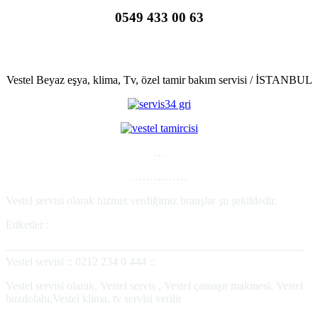
0549 433 00 63
.
Vestel Beyaz eşya, klima, Tv, özel tamir bakım servisi / İSTANBUL
…
……………
Vestel servisi olarak hizmet verdiğimiz branşlar şu şekildedir.
Etiketler :
——————————————————————————-
Vestel servisi :: 0212 234 0 444 ::
Vestel servisi olarak, Vestel servis , Vestel çamaşır makinesi, Vestel
buzdolabı,Vestel klima, tv servisi verilir