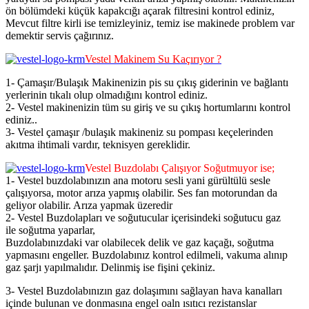
ön bölümdeki küçük kapakcığı açarak filtresini kontrol ediniz,
Mevcut filtre kirli ise temizleyiniz, temiz ise makinede problem var
demektir servis çağırınız.
Vestel Makinem Su Kaçırıyor ?
1- Çamaşır/Bulaşık Makinenizin pis su çıkış giderinin ve bağlantı
yerlerinin tıkalı olup olmadığını kontrol ediniz.
2- Vestel makinenizin tüm su giriş ve su çıkış hortumlarını kontrol
ediniz..
3- Vestel çamaşır /bulaşık makineniz su pompası keçelerinden
akıtma ihtimali vardır, teknisyen gereklidir.
Vestel Buzdolabı Çalışıyor Soğutmuyor ise;
1- Vestel buzdolabınızın ana motoru sesli yani gürültülü sesle
çalışıyorsa, motor arıza yapmış olabilir. Ses fan motorundan da
geliyor olabilir. Arıza yapmak üzeredir
2- Vestel Buzdolapları ve soğutucular içerisindeki soğutucu gaz
ile soğutma yaparlar,
Buzdolabınızdaki var olabilecek delik ve gaz kaçağı, soğutma
yapmasını engeller. Buzdolabınız kontrol edilmeli, vakuma alınıp
gaz şarjı yapılmalıdır. Delinmiş ise fişini çekiniz.
3- Vestel Buzdolabınızın gaz dolaşımını sağlayan hava kanalları
içinde bulunan ve donmasına engel oaln ısıtıcı rezistanslar