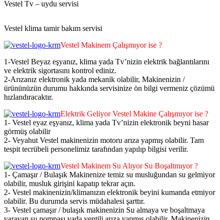
Vestel Tv – uydu servisi
Vestel klima tamir bakım servisi
Vestel Makinem Çalışmıyor ise ?
1-Vestel Beyaz eşyanız, klima yada Tv’nizin elektrik bağlantılarını
ve elektrik sigortasını kontrol ediniz.
2-Arızanız elektronik yada mekanik olabilir, Makinenizin /
ürününüzün durumu hakkında servisinize ön bilgi vermeniz çözümü
hızlandıracaktır.
Elektrik Geliyor Vestel Makine Çalışmıyor ise ?
1- Vestel eyaz eşyanız, klima yada Tv’nizin elektronik beyni hasar
görmüş olabilir
2- Veyahut Vestel makinenizin motoru arıza yapmış olabilir. Tam
tespit tecrübeli personelimiz tarafından yapılıp bilgisi verilir.
Vestel Makinem Su Alıyor Su Boşaltmıyor ?
1- Çamaşır / Bulaşık Makinenize temiz su musluğundan su gelmiyor
olabilir, musluk girişini kapatıp tekrar açın.
2- Vestel makinenizin/klimanızın elektronik beyini kumanda etmiyor
olabilir. Bu durumda servis müdahalesi şarttır.
3- Vestel çamaşır / bulaşık makinenizin Su almaya ve boşaltmaya
yarayan su pompası yada ventili arıza yapmış olabilir. Makinenizin