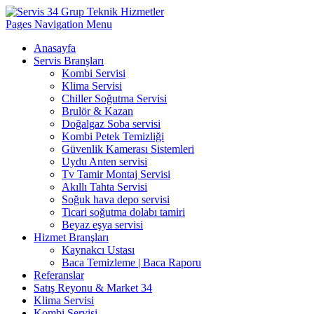
Pages Navigation Menu
Anasayfa
Servis Branşları
Kombi Servisi
Klima Servisi
Chiller Soğutma Servisi
Brulör & Kazan
Doğalgaz Soba servisi
Kombi Petek Temizliği
Güvenlik Kamerası Sistemleri
Uydu Anten servisi
Tv Tamir Montaj Servisi
Akıllı Tahta Servisi
Soğuk hava depo servisi
Ticari soğutma dolabı tamiri
Beyaz eşya servisi
Hizmet Branşları
Kaynakcı Ustası
Baca Temizleme | Baca Raporu
Referanslar
Satış Reyonu & Market 34
Klima Servisi
Kombi Servisi