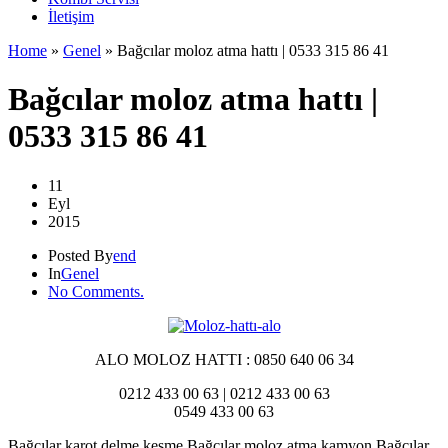
İletişim
Home
»
Genel
»
Bağcılar moloz atma hattı | 0533 315 86 41
Bağcılar moloz atma hattı |
0533 315 86 41
11
Eyl
2015
Posted By
end
In
Genel
No Comments.
ALO MOLOZ HATTI : 0850 640 06 34
0212 433 00 63 | 0212 433 00 63
0549 433 00 63
Bağcılar karot delme kesme Bağcılar moloz atma kamyon Bağcılar