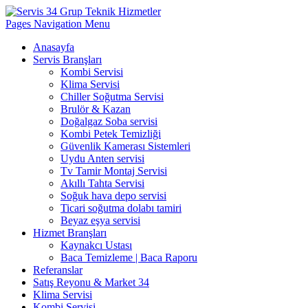
Pages Navigation Menu
Anasayfa
Servis Branşları
Kombi Servisi
Klima Servisi
Chiller Soğutma Servisi
Brulör & Kazan
Doğalgaz Soba servisi
Kombi Petek Temizliği
Güvenlik Kamerası Sistemleri
Uydu Anten servisi
Tv Tamir Montaj Servisi
Akıllı Tahta Servisi
Soğuk hava depo servisi
Ticari soğutma dolabı tamiri
Beyaz eşya servisi
Hizmet Branşları
Kaynakcı Ustası
Baca Temizleme | Baca Raporu
Referanslar
Satış Reyonu & Market 34
Klima Servisi
Kombi Servisi