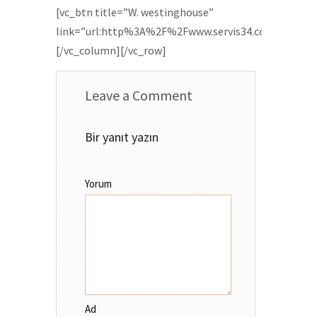
[vc_btn title=”W. westinghouse”
link=”url:http%3A%2F%2Fwww.servis34.com%2Fw_wes
[/vc_column][/vc_row]
Leave a Comment
Bir yanıt yazın
Yorum
Ad