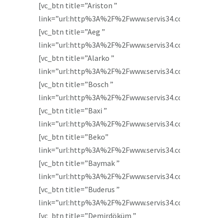
[vc_btn title=”Ariston ”
link=”url:http%3A%2F%2Fwww.servis34.com%2Faristo
[vc_btn title=”Aeg ”
link=”url:http%3A%2F%2Fwww.servis34.com%2Faeg_s
[vc_btn title=”Alarko ”
link=”url:http%3A%2F%2Fwww.servis34.com%2Falarko
[vc_btn title=”Bosch ”
link=”url:http%3A%2F%2Fwww.servis34.com%2Fbosch
[vc_btn title=”Baxi ”
link=”url:http%3A%2F%2Fwww.servis34.com%2Fbaxi%
[vc_btn title=”Beko”
link=”url:http%3A%2F%2Fwww.servis34.com%2Fbeko_
[vc_btn title=”Baymak ”
link=”url:http%3A%2F%2Fwww.servis34.com%2Fbaym
[vc_btn title=”Buderus ”
link=”url:http%3A%2F%2Fwww.servis34.com%2Fbuder
[vc_btn title=”Demirdöküm ”