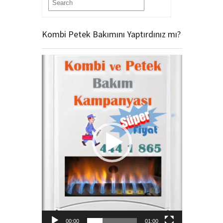
Kombi Petek Bakımını Yaptırdınız mı?
Video
oynatıcı
00:00
01:00