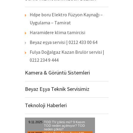
Hdpe boru Elektro Füzyon Kaynağı –
Uygulama – Tamirat
Haramidere klima tamircisi
Beyaz eşya servisi | 0212 433 00 64
Fulya Doğalgaz Kazan Brulör servisi |
0212 234 9 444
Kamera & Görüntü Sistemleri
Beyaz Eşya Teknik Servisimiz
Teknoloji Haberleri