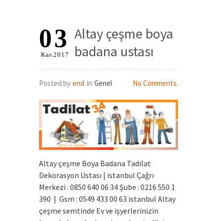
03
Altay çeşme boya
badana ustası
Kas
2017
Posted by
end
in
Genel
No Comments.
Altay çeşme Boya Badana Tadilat
Dekorasyon Ustası | istanbul Çağrı
Merkezi : 0850 640 06 34 Şube : 0216 550 1
390 | Gsm : 0549 433 00 63 istanbul Altay
çeşme semtinde Ev ve işyerlerinizin