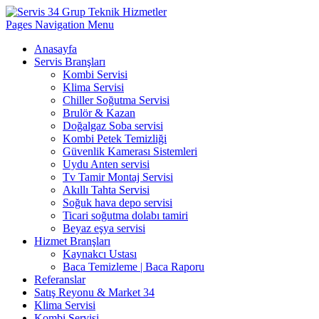
Pages Navigation Menu
Anasayfa
Servis Branşları
Kombi Servisi
Klima Servisi
Chiller Soğutma Servisi
Brulör & Kazan
Doğalgaz Soba servisi
Kombi Petek Temizliği
Güvenlik Kamerası Sistemleri
Uydu Anten servisi
Tv Tamir Montaj Servisi
Akıllı Tahta Servisi
Soğuk hava depo servisi
Ticari soğutma dolabı tamiri
Beyaz eşya servisi
Hizmet Branşları
Kaynakcı Ustası
Baca Temizleme | Baca Raporu
Referanslar
Satış Reyonu & Market 34
Klima Servisi
Kombi Servisi