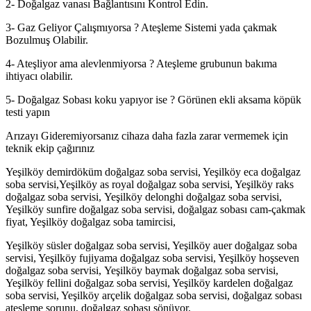
2- Doğalgaz vanası Bağlantısını Kontrol Edin.
3- Gaz Geliyor Çalışmıyorsa ? Ateşleme Sistemi yada çakmak
Bozulmuş Olabilir.
4- Ateşliyor ama alevlenmiyorsa ? Ateşleme grubunun bakıma
ihtiyacı olabilir.
5- Doğalgaz Sobası koku yapıyor ise ? Görünen ekli aksama köpük
testi yapın
Arızayı Gideremiyorsanız cihaza daha fazla zarar vermemek için
teknik ekip çağırınız
Yeşilköy demirdöküm doğalgaz soba servisi, Yeşilköy eca doğalgaz
soba servisi,Yeşilköy as royal doğalgaz soba servisi, Yeşilköy raks
doğalgaz soba servisi, Yeşilköy delonghi doğalgaz soba servisi,
Yeşilköy sunfire doğalgaz soba servisi, doğalgaz sobası cam-çakmak
fiyat, Yeşilköy doğalgaz soba tamircisi,
Yeşilköy süsler doğalgaz soba servisi, Yeşilköy auer doğalgaz soba
servisi, Yeşilköy fujiyama doğalgaz soba servisi, Yeşilköy hoşseven
doğalgaz soba servisi, Yeşilköy baymak doğalgaz soba servisi,
Yeşilköy fellini doğalgaz soba servisi, Yeşilköy kardelen doğalgaz
soba servisi, Yeşilköy arçelik doğalgaz soba servisi, doğalgaz sobası
ateşleme sorunu, doğalgaz sobası sönüyor,