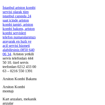
İ
stanbul ariston kombi
servisi olarak tüm
istanbul çapında 24
saat içinde ariston
kombi tamiri, ariston
kombi bakımı, ariston
kombi servisleri
telefon numaralarımızı
arayarak en hızlı ve
acil servisi hizmeti
alabilirsiniz.0850 640
06 34
.
Ariston yetkili
servis telefonları 444
50 10. özel servis
teefonları 0212 433 00
63 – 0216 550 1391
Arsiton Kombi Bakımı
Arsiton Kombi
montajı
Kart arızaları, mekanik
arızalar