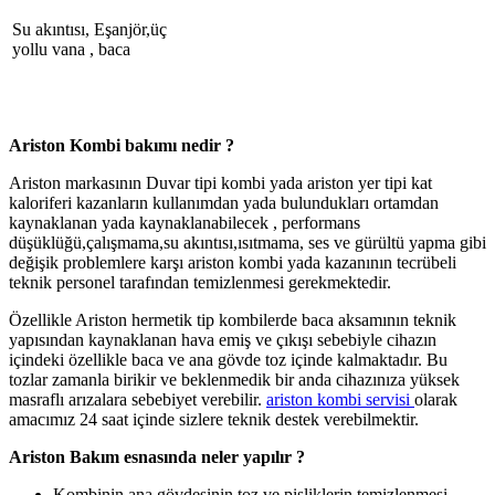
Su akıntısı, Eşanjör,üç
yollu vana , baca
Ariston Kombi bakımı nedir ?
Ariston markasının Duvar tipi kombi yada ariston yer tipi kat
kaloriferi kazanların kullanımdan yada bulundukları ortamdan
kaynaklanan yada kaynaklanabilecek , performans
düşüklüğü,çalışmama,su akıntısı,ısıtmama, ses ve gürültü yapma gibi
değişik problemlere karşı ariston kombi yada kazanının tecrübeli
teknik personel tarafından temizlenmesi gerekmektedir.
Özellikle Ariston hermetik tip kombilerde baca aksamının teknik
yapısından kaynaklanan hava emiş ve çıkışı sebebiyle cihazın
içindeki özellikle baca ve ana gövde toz içinde kalmaktadır. Bu
tozlar zamanla birikir ve beklenmedik bir anda cihazınıza yüksek
masraflı arızalara sebebiyet verebilir.
ariston kombi servisi
olarak
amacımız 24 saat içinde sizlere teknik destek verebilmektir.
Ariston Bakım esnasında neler yapılır ?
Kombinin ana gövdesinin toz ve pisliklerin temizlenmesi