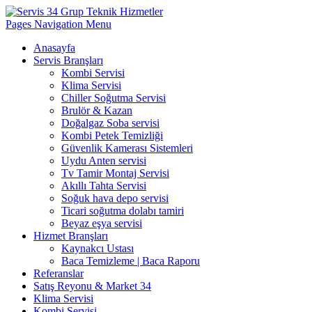
Pages Navigation Menu
Anasayfa
Servis Branşları
Kombi Servisi
Klima Servisi
Chiller Soğutma Servisi
Brulör & Kazan
Doğalgaz Soba servisi
Kombi Petek Temizliği
Güvenlik Kamerası Sistemleri
Uydu Anten servisi
Tv Tamir Montaj Servisi
Akıllı Tahta Servisi
Soğuk hava depo servisi
Ticari soğutma dolabı tamiri
Beyaz eşya servisi
Hizmet Branşları
Kaynakcı Ustası
Baca Temizleme | Baca Raporu
Referanslar
Satış Reyonu & Market 34
Klima Servisi
Kombi Servisi