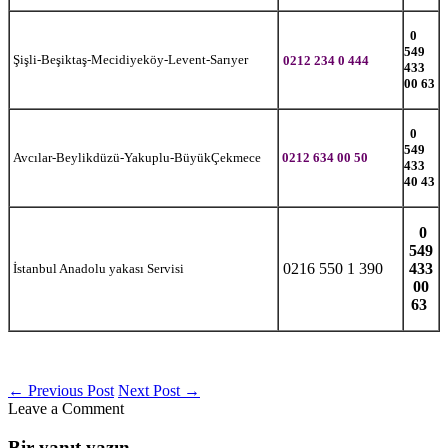
0
549
Şişli-Beşiktaş-Mecidiyeköy-Levent-Sarıyer
0212 234 0 444
433
00 63
0
549
Avcılar-Beylikdüzü-Yakuplu-BüyükÇekmece
0212 634 00 50
433
40 43
0
549
0216 550 1 390
433
İstanbul Anadolu yakası Servisi
00
63
←
Previous Post
Next Post
→
Leave a Comment
Bir yanıt yazın