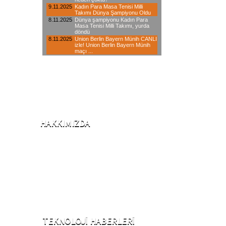
HAKKIMIZDA
2001 Yılında iklimlendirme sektörü ile iş
hayatına başlayan şirketimiz, 2006
yılından itibaren internet üzerinden,
yaklaşık 20 branşta hizmet veren öncü
teknik servis kuruluşlardandır.
TEKNOLOJI HABERLERI