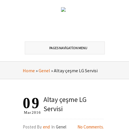
PAGES NAVIGATION MENU
Home
»
Genel
»
Altay çeşme LG Servisi
09
Altay çeşme LG
Servisi
Mar
2016
Posted By
end
In
Genel
No Comments.