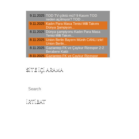
SITE İÇI ARAMA
İRTIBAT
İstanbul Merkez : 0850 640 06 34
Avrupa Yakası: 0212 433 00 64