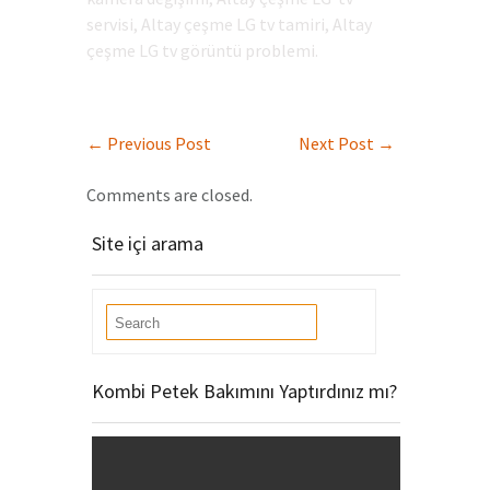
servisi, Altay çeşme LG tv tamiri, Altay
çeşme LG tv görüntü problemi.
←
Previous Post
Next Post
→
Comments are closed.
Site içi arama
Kombi Petek Bakımını Yaptırdınız mı?