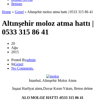
İletişim
Home
»
Genel
»
Altınşehir moloz atma hattı | 0533 315 86 41
Altınşehir moloz atma hattı |
0533 315 86 41
20
Ağu
2015
Posted By
admin
In
Genel
No Comments.
İstanbul, Altınşehir Moloz Atımı
İnşaat Harfiyat alımı,Duvar Kırım Yıkım, Beton delme
ALO MOLOZ HATTI :0533 315 86 41