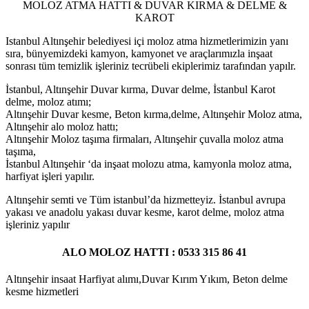
MOLOZ ATMA HATTI & DUVAR KIRMA & DELME &
KAROT
Istanbul Altınşehir belediyesi içi moloz atma hizmetlerimizin yanı
sıra, bünyemizdeki kamyon, kamyonet ve araçlarımızla inşaat
sonrası tüm temizlik işleriniz tecrübeli ekiplerimiz tarafından yapılr.
İstanbul, Altınşehir Duvar kırma, Duvar delme, İstanbul Karot
delme, moloz atımı;
Altınşehir Duvar kesme, Beton kırma,delme, Altınşehir Moloz atma,
Altınşehir alo moloz hattı;
Altınşehir Moloz taşıma firmaları, Altınşehir çuvalla moloz atma
taşıma,
İstanbul Altınşehir ‘da inşaat molozu atma, kamyonla moloz atma,
harfiyat işleri yapılır.
Altınşehir semti ve Tüm istanbul’da hizmetteyiz. İstanbul avrupa
yakası ve anadolu yakası duvar kesme, karot delme, moloz atma
işleriniz yapılır
ALO MOLOZ HATTI : 0533 315 86 41
Altınşehir insaat Harfiyat alımı,Duvar Kırım Yıkım, Beton delme
kesme hizmetleri