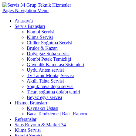
Pages Navigation Menu
Anasayfa
Servis Branşları
Kombi Servisi
Klima Servisi
Chiller Soğutma Servisi
Brulör & Kazan
Doğalgaz Soba servisi
Kombi Petek Temizliği
Güvenlik Kamerası Sistemleri
Uydu Anten servisi
Tv Tamir Montaj Servisi
Akıllı Tahta Servisi
Soğuk hava depo servisi
Ticari soğutma dolabı tamiri
Beyaz eşya servisi
Hizmet Branşları
Kaynakcı Ustası
Baca Temizleme | Baca Raporu
Referanslar
Satış Reyonu & Market 34
Klima Servisi
Kombi Servisi