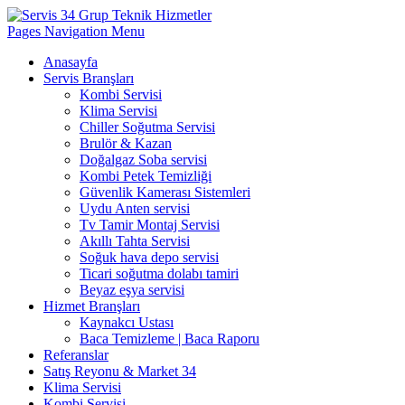
Pages Navigation Menu
Anasayfa
Servis Branşları
Kombi Servisi
Klima Servisi
Chiller Soğutma Servisi
Brulör & Kazan
Doğalgaz Soba servisi
Kombi Petek Temizliği
Güvenlik Kamerası Sistemleri
Uydu Anten servisi
Tv Tamir Montaj Servisi
Akıllı Tahta Servisi
Soğuk hava depo servisi
Ticari soğutma dolabı tamiri
Beyaz eşya servisi
Hizmet Branşları
Kaynakcı Ustası
Baca Temizleme | Baca Raporu
Referanslar
Satış Reyonu & Market 34
Klima Servisi
Kombi Servisi