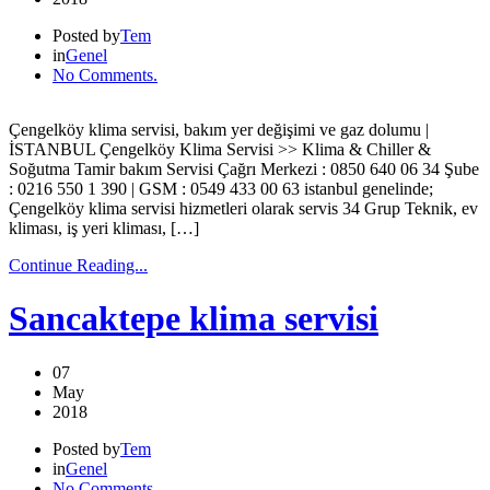
Posted by
Tem
in
Genel
No Comments.
Çengelköy klima servisi, bakım yer değişimi ve gaz dolumu |
İSTANBUL Çengelköy Klima Servisi >> Klima & Chiller &
Soğutma Tamir bakım Servisi Çağrı Merkezi : 0850 640 06 34 Şube
: 0216 550 1 390 | GSM : 0549 433 00 63 istanbul genelinde;
Çengelköy klima servisi hizmetleri olarak servis 34 Grup Teknik, ev
kliması, iş yeri kliması, […]
Continue Reading...
Sancaktepe klima servisi
07
May
2018
Posted by
Tem
in
Genel
No Comments.