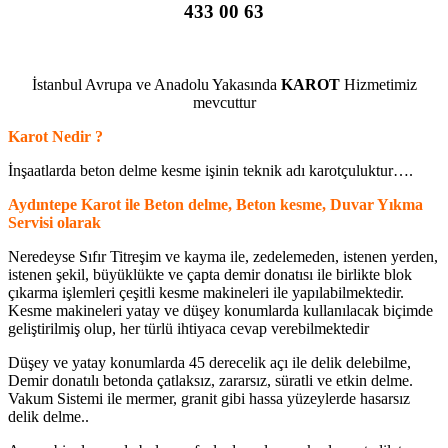
433 00 63
.
İstanbul Avrupa ve Anadolu Yakasında
KAROT
Hizmetimiz
mevcuttur
Karot Nedir ?
İnşaatlarda beton delme kesme işinin teknik adı karotçuluktur….
Aydıntepe Karot ile Beton delme, Beton kesme, Duvar Yıkma
Servisi olarak
Neredeyse Sıfır Titreşim ve kayma ile, zedelemeden, istenen yerden,
istenen şekil, büyüklükte ve çapta demir donatısı ile birlikte blok
çıkarma işlemleri çeşitli kesme makineleri ile yapılabilmektedir.
Kesme makineleri yatay ve düşey konumlarda kullanılacak biçimde
geliştirilmiş olup, her türlü ihtiyaca cevap verebilmektedir
Düşey ve yatay konumlarda 45 derecelik açı ile delik delebilme,
Demir donatılı betonda çatlaksız, zararsız, süratli ve etkin delme.
Vakum Sistemi ile mermer, granit gibi hassa yüzeylerde hasarsız
delik delme..