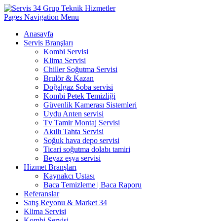
Pages Navigation Menu
Anasayfa
Servis Branşları
Kombi Servisi
Klima Servisi
Chiller Soğutma Servisi
Brulör & Kazan
Doğalgaz Soba servisi
Kombi Petek Temizliği
Güvenlik Kamerası Sistemleri
Uydu Anten servisi
Tv Tamir Montaj Servisi
Akıllı Tahta Servisi
Soğuk hava depo servisi
Ticari soğutma dolabı tamiri
Beyaz eşya servisi
Hizmet Branşları
Kaynakcı Ustası
Baca Temizleme | Baca Raporu
Referanslar
Satış Reyonu & Market 34
Klima Servisi
Kombi Servisi