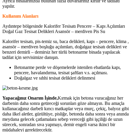
Ayrıca binalarınızda bulunan fazla duvarlarınız kırılır ve tadilatı
yapılır.
Kullanım Alanları
Aydıntepe bölgesinde Kalorifer Tesisatı Pencere – Kapı Açılımları
Doğal Gaz Tesisat Delikleri Asansör – merdiven Pis Su
Kalorifer tesisatı, pis-temiz su, baca delikleri, kapı – pencere, klima ,
asansör – merdiven boşluğu açılımları, doğalgaz tesisatı delikleri ve
benzeri demirli – demirsiz her türlü betonarme binada yapılacak
tadilat için servisimize danışın.
Betonarme perde ve döşemelerde istenilen ebatlarda kapı,
pencere, havalandırma, tesisat şaftları v.s. açılması.
Doğalgaz ve sıhhi tesisat delikleri delinmesi
Yapacağınız Onarım İşinde,
Kırmak için betona vuracağınız her
darbenin daha sonra getireceği sorunları göze almayın. Bu amaçla
kullanacağınız darbeli kırıcı matkaplar veya murç, çekiç, balyoz gibi
daha ilkel aletler, gürültüye, pisliğe, betonda daha sonra veya anında
meydana gelecek çatlamalara sebep vereceği gibi işçiliği de uzun
sürecek, sonradan sıva yapmayı, demir engeli varsa ikinci bir
müdahaleyi gerektirecektir.