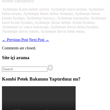
hizmeti yapmaktayız.
Aydıntepe Karot delme servisi, Aydıntepe karot kesimi, Aydıntepe
beton kesme, Aydıntepe beton delme firmaları, Aydıntepe beton
kesme fiyatları, Aydıntepe karotçu, Aydıntepe karotçular, Aydıntepe
karot kesim fiyatları, Aydıntepe duvar delme- kesim fiyatları,
Aydıntepe en yakın karotçular, Aydıntepe duvar delim fiyatları,
Aydıntepe duvar yıkımı, Aydıntepe duvar örme ustası,
←
Previous Post
Next Post
→
Comments are closed.
Site içi arama
Kombi Petek Bakımını Yaptırdınız mı?