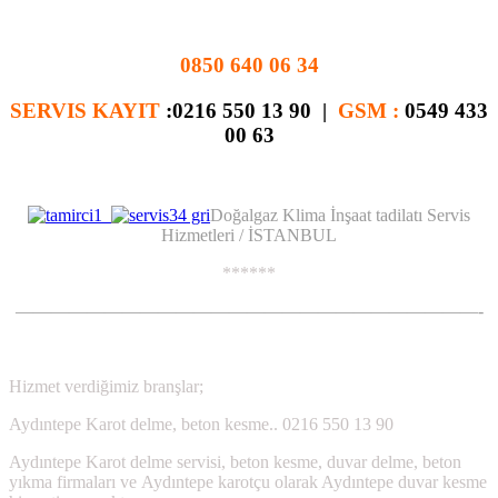
.
0850 640 06 34
SERVIS KAYIT
:0216 550 13 90 |
GSM :
0549 433
00 63
.
Doğalgaz Klima İnşaat tadilatı Servis
Hizmetleri / İSTANBUL
******
——————————————————————————-
..
Hizmet verdiğimiz branşlar;
Aydıntepe Karot delme, beton kesme.. 0216 550 13 90
Aydıntepe Karot delme servisi, beton kesme, duvar delme, beton
yıkma firmaları ve Aydıntepe karotçu olarak Aydıntepe duvar kesme