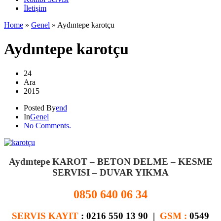
İletişim
Home
»
Genel
»
Aydıntepe karotçu
Aydıntepe karotçu
24
Ara
2015
Posted By
end
In
Genel
No Comments.
.
Aydıntepe KAROT – BETON DELME – KESME
SERVISI – DUVAR YIKMA
0850 640 06 34
SERVIS KAYIT
: 0216 550 13 90 |
GSM :
0549