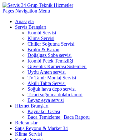
Pages Navigation Menu
Anasayfa
Servis Branşları
Kombi Servisi
Klima Servisi
Chiller Soğutma Servisi
Brulör & Kazan
Doğalgaz Soba servisi
Kombi Petek Temizliği
Güvenlik Kamerası Sistemleri
Uydu Anten servisi
Tv Tamir Montaj Servisi
Akıllı Tahta Servisi
Soğuk hava depo servisi
Ticari soğutma dolabı tamiri
Beyaz eşya servisi
Hizmet Branşları
Kaynakcı Ustası
Baca Temizleme | Baca Raporu
Referanslar
Satış Reyonu & Market 34
Klima Servisi
Kombi Servisi