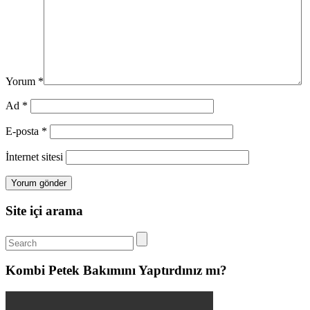
Yorum
*
Ad
*
E-posta
*
İnternet sitesi
Site içi arama
Kombi Petek Bakımını Yaptırdınız mı?