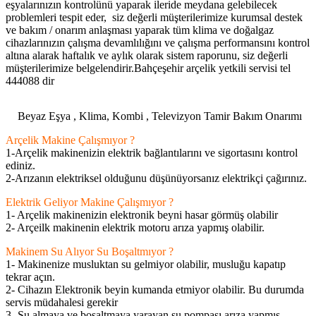
eşyalarınızın kontrolünü yaparak ileride meydana gelebilecek
problemleri tespit eder, siz değerli müşterilerimize kurumsal destek
ve bakım / onarım anlaşması yaparak tüm klima ve doğalgaz
cihazlarınızın çalışma devamlılığını ve çalışma performansını kontrol
altına alarak haftalık ve aylık olarak sistem raporunu, siz değerli
müşterilerimize belgelendirir.Bahçeşehir arçelik yetkili servisi tel
444088 dir
Beyaz Eşya , Klima, Kombi , Televizyon Tamir Bakım Onarımı
Arçelik Makine Çalışmıyor ?
1-Arçelik makinenizin elektrik bağlantılarını ve sigortasını kontrol
ediniz.
2-Arızanın elektriksel olduğunu düşünüyorsanız elektrikçi çağırınız.
Elektrik Geliyor Makine Çalışmıyor ?
1- Arçelik makinenizin elektronik beyni hasar görmüş olabilir
2- Arçeilk makinenin elektrik motoru arıza yapmış olabilir.
Makinem Su Alıyor Su Boşaltmıyor ?
1- Makinenize musluktan su gelmiyor olabilir, musluğu kapatıp
tekrar açın.
2- Cihazın Elektronik beyin kumanda etmiyor olabilir. Bu durumda
servis müdahalesi gerekir
3- Su almaya ve boşaltmaya yarayan su pompası arıza yapmış