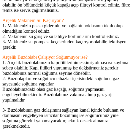
olabilir. ön bölümdeki küçük kapağı açıp filtreyi kontrol ediniz, filtre
temiz ise servis çağırmalısınız.
Arçelik Makinem Su Kaçırıyor ?
1- Makinenizin pis su giderinin ve bağlantı noktasının tıkalı olup
olmadığını kontrol ediniz.
2- Makinenin su giriş ve su tahliye hortumlarını kontrol ediniz.
3- Makineniz su pompası keçelerinden kaçırıyor olabilir, teknisyen
gerekir.
Arçelik Buzdolabı Çalışıyor Soğutmuyor ise?
1- Arçelik buzdolabınızın kapı fitillerinin eskimiş olması ısı kaybına
sebep olabilir, Kapı fitilleri yıpranmış ise değiştirmeniz gerekir
buzdolabınız normal soğutma seyrine dönebilir.
2- Buzdolapları ve soğutucu cihazlar içerisindeki soğutucu gaz
sayesinde soğutma yaparlar,
Buzdolabınızdaki olası gaz kaçağı, soğutma yapmasını
engelleyebilmektedir. Buzdolabınız vakuma alınıp gaz şarjı
yapılmalıdır.
3- Buzdolabının gaz dolaşımını sağlayan kanal içinde bulunan ve
donmasını engelleyen ısıtıcılar bozulmuş ise soğutucunuz yine
soğutma görevini yapamayacaktır, teknik destek almanız
gerekmektedir.