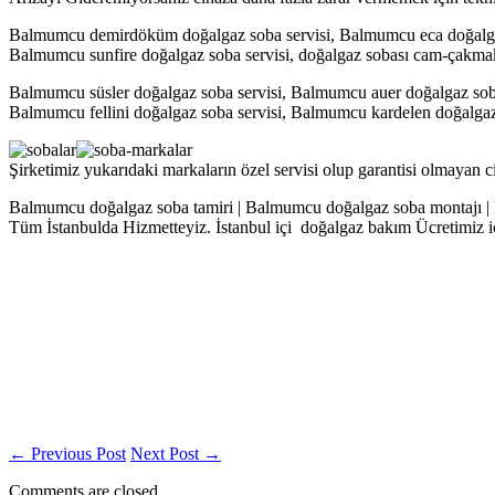
Balmumcu demirdöküm doğalgaz soba servisi, Balmumcu eca doğalgaz 
Balmumcu sunfire doğalgaz soba servisi, doğalgaz sobası cam-çakmak
Balmumcu süsler doğalgaz soba servisi, Balmumcu auer doğalgaz sob
Balmumcu fellini doğalgaz soba servisi, Balmumcu kardelen doğalgaz 
Şirketimiz yukarıdaki markaların özel servisi olup garantisi olmayan c
Balmumcu doğalgaz soba tamiri | Balmumcu doğalgaz soba montajı | 
Tüm İstanbulda Hizmetteyiz. İstanbul içi doğalgaz bakım Ücretimiz iç
←
Previous Post
Next Post
→
Comments are closed.