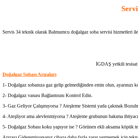
Serv
Servis 34 teknik olarak Balmumcu doğalgaz soba servisi hizmetleri ile
İGDAŞ yetkili tesisat 
Doğalgaz Sobası Arızaları
1- Doğalgaz sobanıza gaz gelip gelmediğinden emin olun, ayarınızı ko
2- Doğalgaz vanası Bağlantısını Kontrol Edin.
3- Gaz Geliyor Çalışmıyorsa ? Ateşleme Sistemi yada çakmak Bozulm
4- Ateşliyor ama alevlenmiyorsa ? Ateşleme grubunun bakıma ihtiyacı 
5- Doğalgaz Sobası koku yapıyor ise ? Görünen ekli aksama köpük te
Arızayı Gideremiyorsanız cihaza daha fazla zarar vermemek için tekni