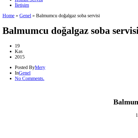
İletişim
Home
»
Genel
»
Balmumcu doğalgaz soba servisi
Balmumcu doğalgaz soba servis
19
Kas
2015
Posted By
Mery
In
Genel
No Comments.
Balmum
1