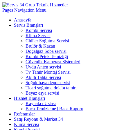
Pages Navigation Menu
Anasayfa
Servis Branşları
Kombi Servisi
Klima Servisi
Chiller Soğutma Servisi
Brulör & Kazan
Doğalgaz Soba servisi
Kombi Petek Temizliği
Güvenlik Kamerası Sistemleri
Uydu Anten servisi
Tv Tamir Montaj Servisi
Akıllı Tahta Servisi
Soğuk hava depo servisi
Ticari soğutma dolabı tamiri
Beyaz eşya servisi
Hizmet Branşları
Kaynakcı Ustası
Baca Temizleme | Baca Raporu
Referanslar
Satış Reyonu & Market 34
Klima Servisi
Kombi Servisi