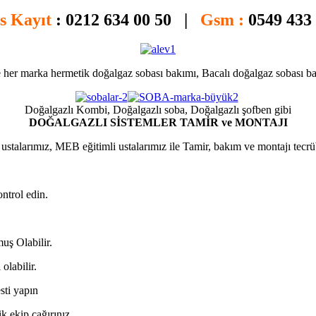
is Kayıt
:
0212 634 00 50 |
Gsm :
0549 433
 her marka hermetik doğalgaz sobası bakımı, Bacalı doğalgaz sobası bak
Doğalgazlı Kombi, Doğalgazlı soba, Doğalgazlı şofben gibi
DOĞALGAZLI SİSTEMLER TAMİR ve MONTAJI
ustalarımız, MEB eğitimli ustalarımız ile Tamir, bakım ve montajı tecrü
ntrol edin.
uş Olabilir.
olabilir.
sti yapın
k ekip çağırınız