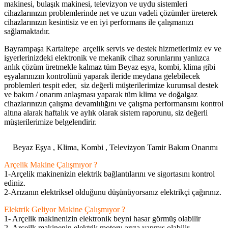
makinesi, bulaşık makinesi, televizyon ve uydu sistemleri
cihazlarınızın problemlerinde net ve uzun vadeli çözümler üreterek
cihazlarınızın kesintisiz ve en iyi performans ile çalışmanızı
sağlamaktadır.
Bayrampaşa Kartaltepe arçelik servis ve destek hizmetlerimiz ev ve
işyerlerinizdeki elektronik ve mekanik cihaz sorunlarını yanlızca
anlık çözüm üretmekle kalmaz tüm Beyaz eşya, kombi, klima gibi
eşyalarınızın kontrolünü yaparak ileride meydana gelebilecek
problemleri tespit eder, siz değerli müşterilerimize kurumsal destek
ve bakım / onarım anlaşması yaparak tüm klima ve doğalgaz
cihazlarınızın çalışma devamlılığını ve çalışma performansını kontrol
altına alarak haftalık ve aylık olarak sistem raporunu, siz değerli
müşterilerimize belgelendirir.
Beyaz Eşya , Klima, Kombi , Televizyon Tamir Bakım Onarımı
Arçelik Makine Çalışmıyor ?
1-Arçelik makinenizin elektrik bağlantılarını ve sigortasını kontrol
ediniz.
2-Arızanın elektriksel olduğunu düşünüyorsanız elektrikçi çağırınız.
Elektrik Geliyor Makine Çalışmıyor ?
1- Arçelik makinenizin elektronik beyni hasar görmüş olabilir
2- Arçeilk makinenin elektrik motoru arıza yapmış olabilir.