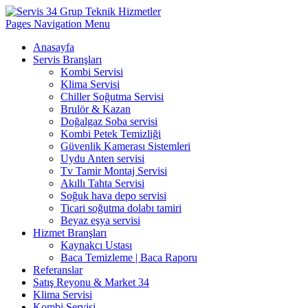
Pages Navigation Menu
Anasayfa
Servis Branşları
Kombi Servisi
Klima Servisi
Chiller Soğutma Servisi
Brulör & Kazan
Doğalgaz Soba servisi
Kombi Petek Temizliği
Güvenlik Kamerası Sistemleri
Uydu Anten servisi
Tv Tamir Montaj Servisi
Akıllı Tahta Servisi
Soğuk hava depo servisi
Ticari soğutma dolabı tamiri
Beyaz eşya servisi
Hizmet Branşları
Kaynakcı Ustası
Baca Temizleme | Baca Raporu
Referanslar
Satış Reyonu & Market 34
Klima Servisi
Kombi Servisi