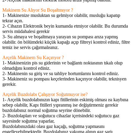
Makinem Su Alıyor Su Boşaltmıyor ?
1- Makinenize musluktan su gelmiyor olabilir, musluğu kapatıp
tekrar açın.
2- Cihazın Elektronik beyin kumanda etmiyor olabilir. Bu durumda
servis müdahalesi gerekir
3- Su almaya ve boşaltmaya yarayan su pompası arıza yapmış
olabilir. ön bölümdeki küçük kapağı açıp filtreyi kontrol ediniz, filtre
temiz ise servis çağırmalısınız.
Arçelik Makinem Su Kaçırıyor ?
1- Makinenizin pis su giderinin ve bağlantı noktasının tıkalı olup
olmadığını kontrol ediniz.
2- Makinenin su giriş ve su tahliye hortumlarını kontrol ediniz.
3- Makineniz su pompası keçelerinden kaçırıyor olabilir, teknisyen
gerekir.
Arçelik Buzdolabı Çalışıyor Soğutmuyor ise?
1- Arçelik buzdolabınızın kapı fitillerinin eskimiş olması ısı kaybına
sebep olabilir, Kapı fitilleri yıpranmış ise değiştirmeniz gerekir
buzdolabınız normal soğutma seyrine dönebilir.
2- Buzdolapları ve soğutucu cihazlar içerisindeki soğutucu gaz
sayesinde soğutma yaparlar,
Buzdolabınızdaki olası gaz kaçağı, soğutma yapmasını
engelleyebilmektedir. Buzdolabınız vakuma alınıp gaz şarjı