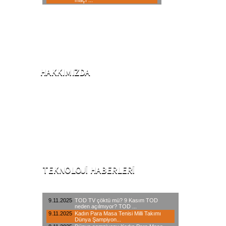
HAKKIMIZDA
2001 Yılında iklimlendirme sektörü ile iş
hayatına başlayan şirketimiz, 2006
yılından itibaren internet üzerinden,
yaklaşık 20 branşta hizmet veren öncü
teknik servis kuruluşlardandır.
TEKNOLOJI HABERLERI