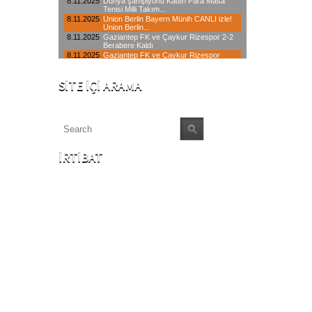
SITE İÇI ARAMA
İRTIBAT
İstanbul Merkez : 0850 640 06 34
Avrupa Yakası: 0212 433 00 64
Anadolu Yakası : 0216 550 13 90
info@ Servis34.com