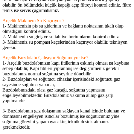
olabilir. ön bölümdeki küçük kapağı açıp filtreyi kontrol ediniz, filtre
temiz ise servis çağırmalısınız.
Arçelik Makinem Su Kaçırıyor ?
1- Makinenizin pis su giderinin ve bağlantı noktasının tıkalı olup
olmadığını kontrol ediniz.
2- Makinenin su giriş ve su tahliye hortumlarını kontrol ediniz.
3- Makineniz su pompası keçelerinden kaçırıyor olabilir, teknisyen
gerekir.
Arçelik Buzdolabı Çalışıyor Soğutmuyor ise?
1- Arçelik buzdolabınızın kapı fitillerinin eskimiş olması ısı kaybına
sebep olabilir, Kapı fitilleri yıpranmış ise değiştirmeniz gerekir
buzdolabınız normal soğutma seyrine dönebilir.
2- Buzdolapları ve soğutucu cihazlar içerisindeki soğutucu gaz
sayesinde soğutma yaparlar,
Buzdolabınızdaki olası gaz kaçağı, soğutma yapmasını
engelleyebilmektedir. Buzdolabınız vakuma alınıp gaz şarjı
yapılmalıdır.
3- Buzdolabının gaz dolaşımını sağlayan kanal içinde bulunan ve
donmasını engelleyen ısıtıcılar bozulmuş ise soğutucunuz yine
soğutma görevini yapamayacaktır, teknik destek almanız
gerekmektedir.