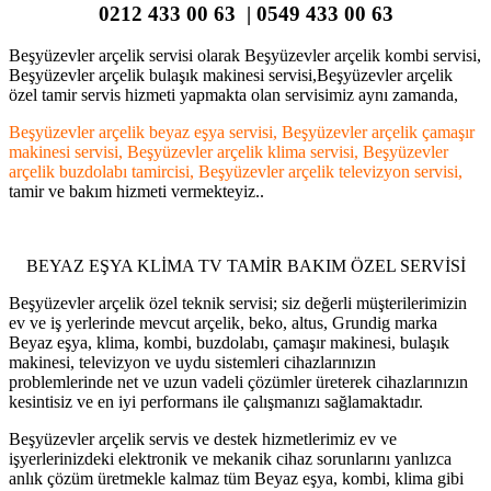
0212 433 00 63 | 0549 433 00 63
Beşyüzevler arçelik servisi olarak Beşyüzevler arçelik kombi servisi,
Beşyüzevler arçelik bulaşık makinesi servisi,Beşyüzevler arçelik
özel tamir servis hizmeti yapmakta olan servisimiz aynı zamanda,
Beşyüzevler arçelik beyaz eşya servisi, Beşyüzevler arçelik çamaşır
makinesi servisi, Beşyüzevler arçelik klima servisi, Beşyüzevler
arçelik buzdolabı tamircisi, Beşyüzevler arçelik televizyon servisi,
tamir ve bakım hizmeti vermekteyiz..
BEYAZ EŞYA KLİMA TV TAMİR BAKIM ÖZEL SERVİSİ
Beşyüzevler arçelik özel teknik servisi; siz değerli müşterilerimizin
ev ve iş yerlerinde mevcut arçelik, beko, altus, Grundig marka
Beyaz eşya, klima, kombi, buzdolabı, çamaşır makinesi, bulaşık
makinesi, televizyon ve uydu sistemleri cihazlarınızın
problemlerinde net ve uzun vadeli çözümler üreterek cihazlarınızın
kesintisiz ve en iyi performans ile çalışmanızı sağlamaktadır.
Beşyüzevler arçelik servis ve destek hizmetlerimiz ev ve
işyerlerinizdeki elektronik ve mekanik cihaz sorunlarını yanlızca
anlık çözüm üretmekle kalmaz tüm Beyaz eşya, kombi, klima gibi