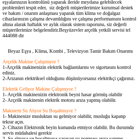
eşyalarınızın kontrolünü yaparak ileride meydana gelebilecek
problemleri tespit eder, siz değerli müşterilerimize kurumsal destek
ve bakım / onarım anlaşması yaparak tüm klima ve doğalgaz
cihazlarınızın çalışma devamlılığını ve çalışma performansını kontrol
altına alarak haftalık ve aylık olarak sistem raporunu, siz değerli
müşterilerimize belgelendirir.Beşyüzevler arçelik yetkili servisi tel
444088 dir
Beyaz Eşya , Klima, Kombi , Televizyon Tamir Bakım Onarımı
Arçelik Makine Çalışmıyor ?
1-Arçelik makinenizin elektrik bağlantılarını ve sigortasını kontrol
ediniz.
2-Arızanın elektriksel olduğunu düşünüyorsanız elektrikçi çağırınız.
Elektrik Geliyor Makine Çalışmıyor ?
1- Arçelik makinenizin elektronik beyni hasar görmüş olabilir
2- Arçeilk makinenin elektrik motoru arıza yapmış olabilir.
Makinem Su Alıyor Su Boşaltmıyor ?
1- Makinenize musluktan su gelmiyor olabilir, musluğu kapatıp
tekrar açın.
2- Cihazın Elektronik beyin kumanda etmiyor olabilir. Bu durumda
servis müdahalesi gerekir
3- Su almaya ve boşaltmaya yarayan su pompası arıza yapmış