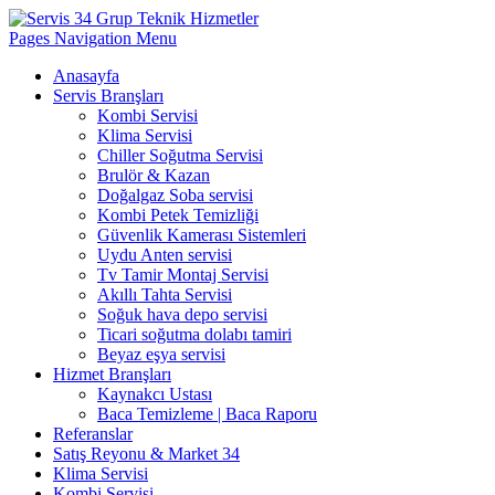
Pages Navigation Menu
Anasayfa
Servis Branşları
Kombi Servisi
Klima Servisi
Chiller Soğutma Servisi
Brulör & Kazan
Doğalgaz Soba servisi
Kombi Petek Temizliği
Güvenlik Kamerası Sistemleri
Uydu Anten servisi
Tv Tamir Montaj Servisi
Akıllı Tahta Servisi
Soğuk hava depo servisi
Ticari soğutma dolabı tamiri
Beyaz eşya servisi
Hizmet Branşları
Kaynakcı Ustası
Baca Temizleme | Baca Raporu
Referanslar
Satış Reyonu & Market 34
Klima Servisi
Kombi Servisi