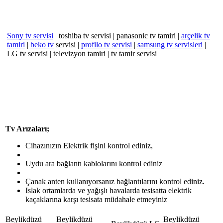
Sony tv servisi
| toshiba tv servisi | panasonic tv tamiri |
arçelik tv
tamiri
|
beko tv
servisi |
profilo tv servisi
|
samsung tv servisleri
|
LG tv servisi | televizyon tamiri | tv tamir servisi
Tv Arızaları;
Cihazınızın Elektrik fişini kontrol ediniz,
Uydu ara bağlantı kablolarını kontrol ediniz
Çanak anten kullanıyorsanız bağlantılarını kontrol ediniz.
Islak ortamlarda ve yağışlı havalarda tesisatta elektrik
kaçaklarına karşı tesisata müdahale etmeyiniz
Beylikdüzü
Beylikdüzü
Beylikdüzü