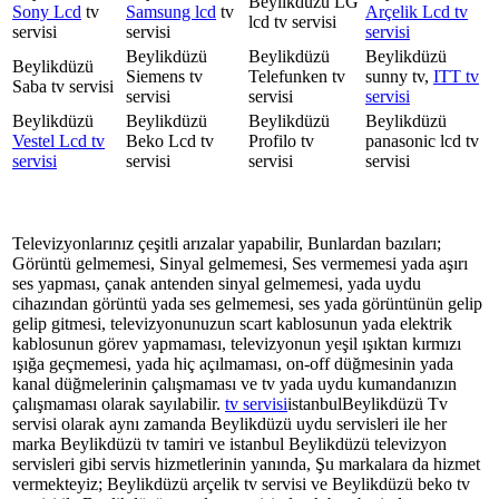
Beylikdüzü LG
Sony Lcd
tv
Samsung lcd
tv
Arçelik Lcd tv
lcd tv servisi
servisi
servisi
servisi
Beylikdüzü
Beylikdüzü
Beylikdüzü
Beylikdüzü
Siemens tv
Telefunken tv
sunny tv,
ITT tv
Saba tv servisi
servisi
servisi
servisi
Beylikdüzü
Beylikdüzü
Beylikdüzü
Beylikdüzü
Vestel Lcd tv
Beko Lcd tv
Profilo tv
panasonic lcd tv
servisi
servisi
servisi
servisi
Televizyonlarınız çeşitli arızalar yapabilir, Bunlardan bazıları;
Görüntü gelmemesi, Sinyal gelmemesi, Ses vermemesi yada aşırı
ses yapması, çanak antenden sinyal gelmemesi, yada uydu
cihazından görüntü yada ses gelmemesi, ses yada görüntünün gelip
gelip gitmesi, televizyonunuzun scart kablosunun yada elektrik
kablosunun görev yapmaması, televizyonun yeşil ışıktan kırmızı
ışığa geçmemesi, yada hiç açılmaması, on-off düğmesinin yada
kanal düğmelerinin çalışmaması ve tv yada uydu kumandanızın
çalışmaması olarak sayılabilir.
tv servisi
istanbulBeylikdüzü Tv
servisi olarak aynı zamanda Beylikdüzü uydu servisleri ile her
marka Beylikdüzü tv tamiri ve istanbul Beylikdüzü televizyon
servisleri gibi servis hizmetlerinin yanında, Şu markalara da hizmet
vermekteyiz; Beylikdüzü arçelik tv servisi ve Beylikdüzü beko tv