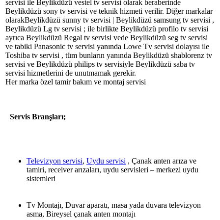
servisi ile Beylikdüzü vestel tv servisi olarak beraberinde
Beylikdüzü sony tv servisi ve teknik hizmeti verilir. Diğer markalar
olarakBeylikdüzü sunny tv servisi | Beylikdüzü samsung tv servisi ,
Beylikdüzü Lg tv servisi ; ile birlikte Beylikdüzü profilo tv servisi
ayrıca Beylikdüzü Regal tv servisi vede Beylikdüzü seg tv servisi
ve tabiki Panasonic tv servisi yanında Lowe Tv servisi dolayısı ile
Toshiba tv servisi , tüm bunların yanında Beylikdüzü shablorenz tv
servisi ve Beylikdüzü philips tv servisiyle Beylikdüzü saba tv
servisi hizmetlerini de unutmamak gerekir.
Her marka özel tamir bakım ve montaj servisi
Servis Branşları;
Televizyon servisi
,
Uydu servisi
, Çanak anten arıza ve
tamiri, receiver arızaları, uydu servisleri – merkezi uydu
sistemleri
Tv Montajı, Duvar aparatı, masa yada duvara televizyon
asma, Bireysel çanak anten montajı