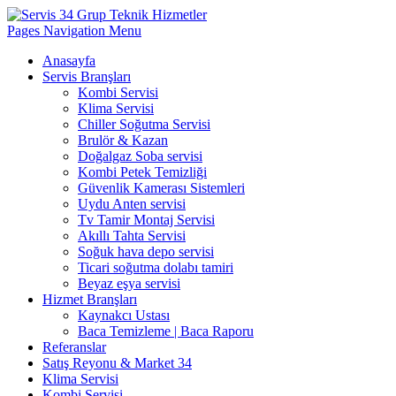
Pages Navigation Menu
Anasayfa
Servis Branşları
Kombi Servisi
Klima Servisi
Chiller Soğutma Servisi
Brulör & Kazan
Doğalgaz Soba servisi
Kombi Petek Temizliği
Güvenlik Kamerası Sistemleri
Uydu Anten servisi
Tv Tamir Montaj Servisi
Akıllı Tahta Servisi
Soğuk hava depo servisi
Ticari soğutma dolabı tamiri
Beyaz eşya servisi
Hizmet Branşları
Kaynakcı Ustası
Baca Temizleme | Baca Raporu
Referanslar
Satış Reyonu & Market 34
Klima Servisi
Kombi Servisi