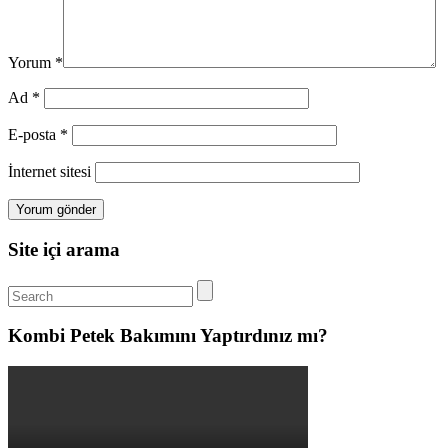
Yorum
*
Ad
*
E-posta
*
İnternet sitesi
Site içi arama
Kombi Petek Bakımını Yaptırdınız mı?