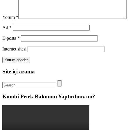
Yorum
*
Ad
*
E-posta
*
İnternet sitesi
Site içi arama
Kombi Petek Bakımını Yaptırdınız mı?