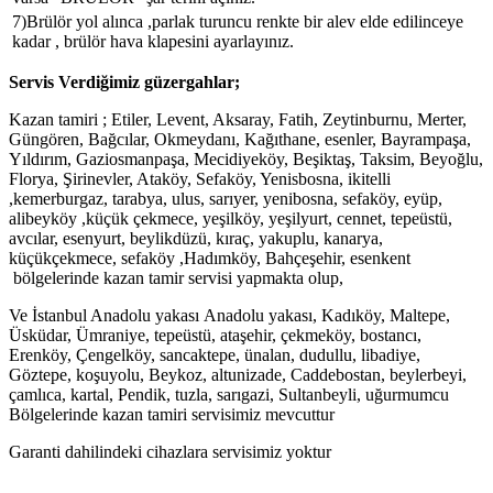
7)Brülör yol alınca ,parlak turuncu renkte bir alev elde edilinceye
kadar , brülör hava klapesini ayarlayınız.
Servis Verdiğimiz güzergahlar;
Kazan tamiri ; Etiler, Levent, Aksaray, Fatih, Zeytinburnu, Merter,
Güngören, Bağcılar, Okmeydanı, Kağıthane, esenler, Bayrampaşa,
Yıldırım, Gaziosmanpaşa, Mecidiyeköy, Beşiktaş, Taksim, Beyoğlu,
Florya, Şirinevler, Ataköy, Sefaköy, Yenisbosna, ikitelli
,kemerburgaz, tarabya, ulus, sarıyer, yenibosna, sefaköy, eyüp,
alibeyköy ,küçük çekmece, yeşilköy, yeşilyurt, cennet, tepeüstü,
avcılar, esenyurt, beylikdüzü, kıraç, yakuplu, kanarya,
küçükçekmece, sefaköy ,Hadımköy, Bahçeşehir, esenkent
bölgelerinde kazan tamir servisi yapmakta olup,
Ve İstanbul Anadolu yakası Anadolu yakası, Kadıköy, Maltepe,
Üsküdar, Ümraniye, tepeüstü, ataşehir, çekmeköy, bostancı,
Erenköy, Çengelköy, sancaktepe, ünalan, dudullu, libadiye,
Göztepe, koşuyolu, Beykoz, altunizade, Caddebostan, beylerbeyi,
çamlıca, kartal, Pendik, tuzla, sarıgazi, Sultanbeyli, uğurmumcu
Bölgelerinde kazan tamiri servisimiz mevcuttur
Garanti dahilindeki cihazlara servisimiz yoktur