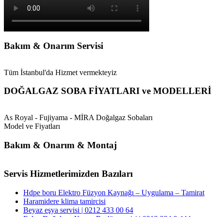
Bakım & Onarım Servisi
Tüm İstanbul'da Hizmet vermekteyiz
DOĞALGAZ SOBA FİYATLARI ve MODELLERİ
As Royal - Fujiyama - MİRA Doğalgaz Sobaları
Model ve Fiyatları
Bakım & Onarım & Montaj
Servis Hizmetlerimizden Bazıları
Hdpe boru Elektro Füzyon Kaynağı – Uygulama – Tamirat
Haramidere klima tamircisi
Beyaz eşya servisi | 0212 433 00 64