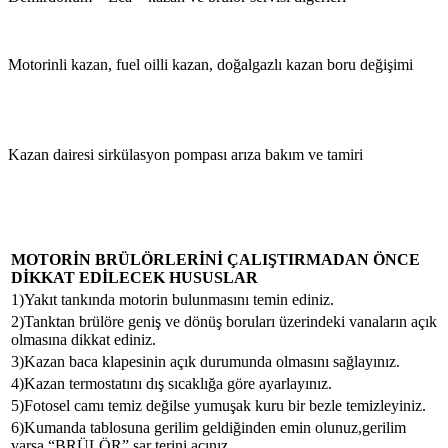
Motorinli kazan, fuel oilli kazan, doğalgazlı kazan boru değişimi
Kazan dairesi sirkülasyon pompası arıza bakım ve tamiri
MOTORİN BRÜLÖRLERİNİ ÇALIŞTIRMADAN ÖNCE
DİKKAT EDİLECEK HUSUSLAR
1)Yakıt tankında motorin bulunmasını temin ediniz.
2)Tanktan brülöre geniş ve dönüş boruları üzerindeki vanaların açık
olmasına dikkat ediniz.
3)Kazan baca klapesinin açık durumunda olmasını sağlayınız.
4)Kazan termostatını dış sıcaklığa göre ayarlayınız.
5)Fotosel camı temiz değilse yumuşak kuru bir bezle temizleyiniz.
6)Kumanda tablosuna gerilim geldiğinden emin olunuz,gerilim
varsa “BRÜLÖR” şar terini açınız.