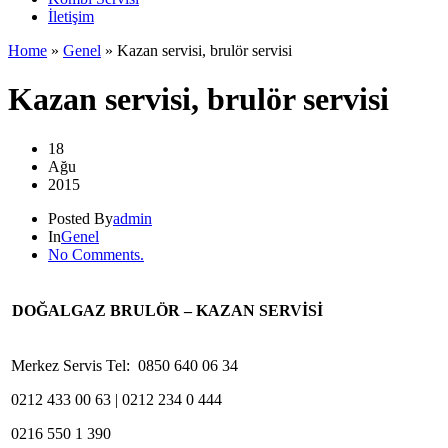
İletişim
Home
»
Genel
»
Kazan servisi, brulör servisi
Kazan servisi, brulör servisi
18
Ağu
2015
Posted By
admin
In
Genel
No Comments.
DOĞALGAZ BRULÖR – KAZAN SERVİSİ
Merkez Servis Tel: 0850 640 06 34
0212 433 00 63 | 0212 234 0 444
0216 550 1 390