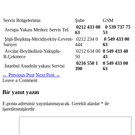
Servis Bölgelerimiz
Şube
GSM
0212
433 00
0
539
737 75
Avrupa Yakası Merkez Servis Tel.
63
53
Şişli-Beşiktaş-Mecidiyeköy-Levent-
0212 234 0
0 549 433 00
Sarıyer
444
63
Avcılar-Beylikdüzü-Yakuplu-
0212 634 00
0 549 433 40
B.Çekmece
50
43
0216 550 1
0 549 433 00
İstanbul Anadolu yakası Servisi
390
63
←
Previous Post
Next Post
→
Leave a Comment
Bir yanıt yazın
E-posta adresiniz yayınlanmayacak.
Gerekli alanlar
*
ile
işaretlenmişlerdir