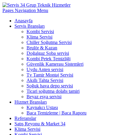
Pages Navigation Menu
Anasayfa
Servis Branşları
Kombi Servisi
Klima Servisi
Chiller Soğutma Servisi
Brulör & Kazan
Doğalgaz Soba servisi
Kombi Petek Temizliği
Güvenlik Kamerası Sistemleri
Uydu Anten servisi
Tv Tamir Montaj Servisi
Akıllı Tahta Servisi
Soğuk hava depo servisi
Ticari soğutma dolabı tamiri
Beyaz eşya servisi
Hizmet Branşları
Kaynakcı Ustası
Baca Temizleme | Baca Raporu
Referanslar
Satış Reyonu & Market 34
Klima Servisi
Kombi Servisi