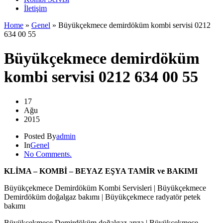
İletişim
Home
»
Genel
»
Büyükçekmece demirdöküm kombi servisi 0212
634 00 55
Büyükçekmece demirdöküm
kombi servisi 0212 634 00 55
17
Ağu
2015
Posted By
admin
In
Genel
No Comments.
KLİMA – KOMBİ – BEYAZ EŞYA TAMİR ve BAKIMI
Büyükçekmece Demirdöküm Kombi Servisleri | Büyükçekmece
Demirdöküm doğalgaz bakımı | Büyükçekmece radyatör petek
bakımı
Büyükçekmece Demirdöküm doğalgaz arıza | Büyükçekmece