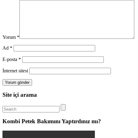
Yorum
*
Ad
*
E-posta
*
İnternet sitesi
Site içi arama
Kombi Petek Bakımını Yaptırdınız mı?