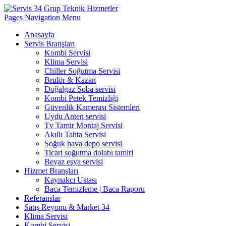
Pages Navigation Menu
Anasayfa
Servis Branşları
Kombi Servisi
Klima Servisi
Chiller Soğutma Servisi
Brulör & Kazan
Doğalgaz Soba servisi
Kombi Petek Temizliği
Güvenlik Kamerası Sistemleri
Uydu Anten servisi
Tv Tamir Montaj Servisi
Akıllı Tahta Servisi
Soğuk hava depo servisi
Ticari soğutma dolabı tamiri
Beyaz eşya servisi
Hizmet Branşları
Kaynakcı Ustası
Baca Temizleme | Baca Raporu
Referanslar
Satış Reyonu & Market 34
Klima Servisi
Kombi Servisi