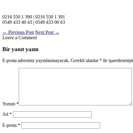
0216 550 1 390 | 0216 550 1 391
0549 433 40 43 | 0549 433 00 63
←
Previous Post
Next Post
→
Leave a Comment
Bir yanıt yazın
E-posta adresiniz yayınlanmayacak.
Gerekli alanlar
*
ile işaretlenmişl
Yorum
*
Ad
*
E-posta
*