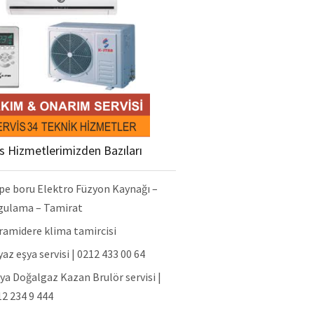
is Hizmetlerimizden Bazıları
pe boru Elektro Füzyon Kaynağı –
gulama – Tamirat
ramidere klima tamircisi
az eşya servisi | 0212 433 00 64
ya Doğalgaz Kazan Brulör servisi |
2 234 9 444