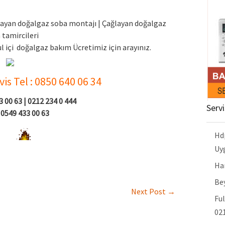
layan doğalgaz soba montajı | Çağlayan doğalgaz
 tamircileri
 içi doğalgaz bakım Ücretimiz için arayınız.
is Tel : 0850 640 06 34
 00 63 | 0212 234 0 444
Serv
0549 433 00 63
Hd
Uy
Ha
Bey
Next Post
→
Ful
021