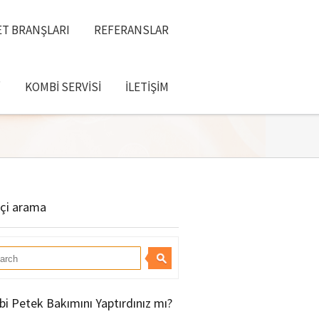
T BRANŞLARI
REFERANSLAR
I
KOMBI SERVISI
İLETIŞIM
içi arama
i Petek Bakımını Yaptırdınız mı?