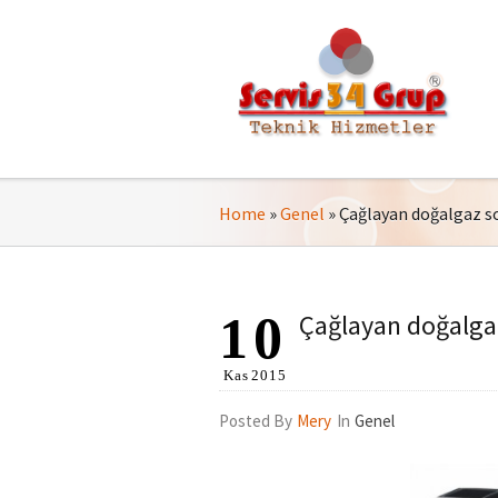
Home
»
Genel
»
Çağlayan doğalgaz so
10
Çağlayan doğalgaz
Kas
2015
Posted By
Mery
In
Genel