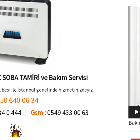
Video
oynat
SOBA TAMİRİ ve Bakım Servisi
übesi ile İstanbul genelinde hizmetinizdeyiz.
50 640 06 34
34 0 444 |
Gsm :
0549 433 00 63
Bakı