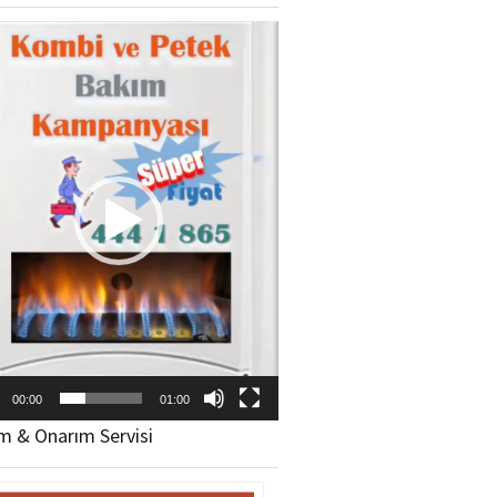
ıcı
00:00
01:00
m & Onarım Servisi