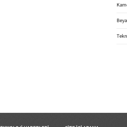
Kame
Beya
Tekn