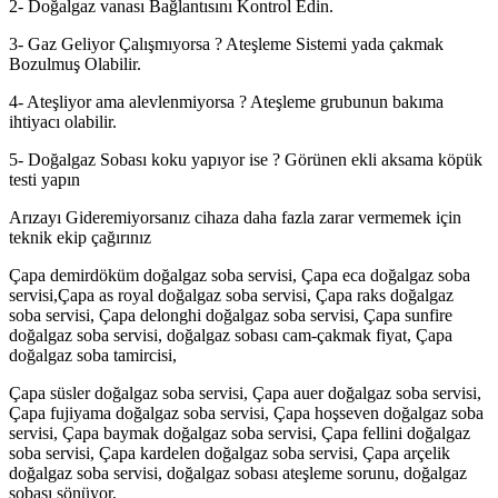
2- Doğalgaz vanası Bağlantısını Kontrol Edin.
3- Gaz Geliyor Çalışmıyorsa ? Ateşleme Sistemi yada çakmak
Bozulmuş Olabilir.
4- Ateşliyor ama alevlenmiyorsa ? Ateşleme grubunun bakıma
ihtiyacı olabilir.
5- Doğalgaz Sobası koku yapıyor ise ? Görünen ekli aksama köpük
testi yapın
Arızayı Gideremiyorsanız cihaza daha fazla zarar vermemek için
teknik ekip çağırınız
Çapa demirdöküm doğalgaz soba servisi, Çapa eca doğalgaz soba
servisi,Çapa as royal doğalgaz soba servisi, Çapa raks doğalgaz
soba servisi, Çapa delonghi doğalgaz soba servisi, Çapa sunfire
doğalgaz soba servisi, doğalgaz sobası cam-çakmak fiyat, Çapa
doğalgaz soba tamircisi,
Çapa süsler doğalgaz soba servisi, Çapa auer doğalgaz soba servisi,
Çapa fujiyama doğalgaz soba servisi, Çapa hoşseven doğalgaz soba
servisi, Çapa baymak doğalgaz soba servisi, Çapa fellini doğalgaz
soba servisi, Çapa kardelen doğalgaz soba servisi, Çapa arçelik
doğalgaz soba servisi, doğalgaz sobası ateşleme sorunu, doğalgaz
sobası sönüyor,