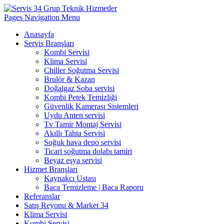
Pages Navigation Menu
Anasayfa
Servis Branşları
Kombi Servisi
Klima Servisi
Chiller Soğutma Servisi
Brulör & Kazan
Doğalgaz Soba servisi
Kombi Petek Temizliği
Güvenlik Kamerası Sistemleri
Uydu Anten servisi
Tv Tamir Montaj Servisi
Akıllı Tahta Servisi
Soğuk hava depo servisi
Ticari soğutma dolabı tamiri
Beyaz eşya servisi
Hizmet Branşları
Kaynakcı Ustası
Baca Temizleme | Baca Raporu
Referanslar
Satış Reyonu & Market 34
Klima Servisi
Kombi Servisi