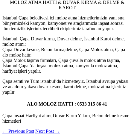
MOLOZ ATMA HATTI & DUVAR KIRMA & DELME &
KAROT
Istanbul Çapa belediyesi içi moloz atma hizmetlerimizin yanı sıra,
bünyemizdeki kamyon, kamyonet ve araçlarımızla inşaat sonrası
tüm temizlik işleriniz tecrübeli ekiplerimiz tarafından yapılr.
İstanbul, Çapa Duvar kırma, Duvar delme, İstanbul Karot delme,
moloz atımı;
Çapa Duvar kesme, Beton kırma,delme, Çapa Moloz atma, Çapa
alo moloz hattı;
Çapa Moloz taşıma firmaları, Çapa çuvalla moloz atma taşıma,
İstanbul Çapa ‘da inşaat molozu atma, kamyonla moloz atma,
harfiyat işleri yapılır.
Çapa semti ve Tüm istanbul’da hizmetteyiz. İstanbul avrupa yakası
ve anadolu yakası duvar kesme, karot delme, moloz atma işleriniz
yapılır
ALO MOLOZ HATTI : 0533 315 86 41
Çapa insaat Harfiyat alımı,Duvar Kırım Yıkım, Beton delme kesme
hizmetleri
←
Previous Post
Next Post
→