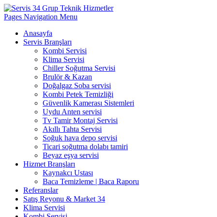
Pages Navigation Menu
Anasayfa
Servis Branşları
Kombi Servisi
Klima Servisi
Chiller Soğutma Servisi
Brulör & Kazan
Doğalgaz Soba servisi
Kombi Petek Temizliği
Güvenlik Kamerası Sistemleri
Uydu Anten servisi
Tv Tamir Montaj Servisi
Akıllı Tahta Servisi
Soğuk hava depo servisi
Ticari soğutma dolabı tamiri
Beyaz eşya servisi
Hizmet Branşları
Kaynakcı Ustası
Baca Temizleme | Baca Raporu
Referanslar
Satış Reyonu & Market 34
Klima Servisi
Kombi Servisi