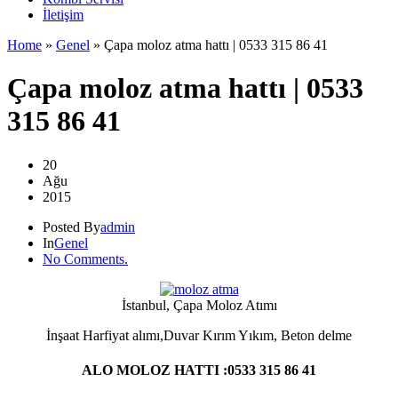
İletişim
Home
»
Genel
»
Çapa moloz atma hattı | 0533 315 86 41
Çapa moloz atma hattı | 0533
315 86 41
20
Ağu
2015
Posted By
admin
In
Genel
No Comments.
İstanbul, Çapa Moloz Atımı
İnşaat Harfiyat alımı,Duvar Kırım Yıkım, Beton delme
ALO MOLOZ HATTI :0533 315 86 41