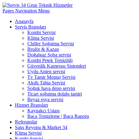
Pages Navigation Menu
Anasayfa
Servis Branşları
Kombi Servisi
Klima Servisi
Chiller Soğutma Servisi
Brulör & Kazan
Doğalgaz Soba servisi
Kombi Petek Temizliği
Güvenlik Kamerası Sistemleri
Uydu Anten servisi
Tv Tamir Montaj Servisi
Akıllı Tahta Servisi
Soğuk hava depo servisi
Ticari soğutma dolabı tamiri
Beyaz eşya servisi
Hizmet Branşları
Kaynakcı Ustası
Baca Temizleme | Baca Raporu
Referanslar
Satış Reyonu & Market 34
Klima Servisi
Kombi Servisi