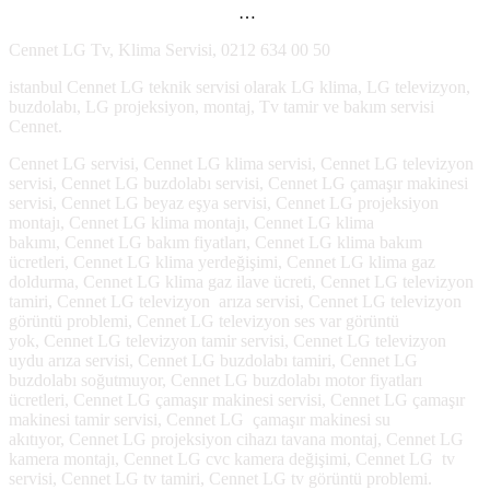
…
Cennet LG Tv, Klima Servisi, 0212 634 00 50
istanbul Cennet LG teknik servisi olarak LG klima, LG televizyon,
buzdolabı, LG projeksiyon, montaj, Tv tamir ve bakım servisi
Cennet.
Cennet LG servisi, Cennet LG klima servisi, Cennet LG televizyon
servisi, Cennet LG buzdolabı servisi, Cennet LG çamaşır makinesi
servisi, Cennet LG beyaz eşya servisi, Cennet LG projeksiyon
montajı, Cennet LG klima montajı, Cennet LG klima
bakımı, Cennet LG bakım fiyatları, Cennet LG klima bakım
ücretleri, Cennet LG klima yerdeğişimi, Cennet LG klima gaz
doldurma, Cennet LG klima gaz ilave ücreti, Cennet LG televizyon
tamiri, Cennet LG televizyon arıza servisi, Cennet LG televizyon
görüntü problemi, Cennet LG televizyon ses var görüntü
yok, Cennet LG televizyon tamir servisi, Cennet LG televizyon
uydu arıza servisi, Cennet LG buzdolabı tamiri, Cennet LG
buzdolabı soğutmuyor, Cennet LG buzdolabı motor fiyatları
ücretleri, Cennet LG çamaşır makinesi servisi, Cennet LG çamaşır
makinesi tamir servisi, Cennet LG çamaşır makinesi su
akıtıyor, Cennet LG projeksiyon cihazı tavana montaj, Cennet LG
kamera montajı, Cennet LG cvc kamera değişimi, Cennet LG tv
servisi, Cennet LG tv tamiri, Cennet LG tv görüntü problemi.