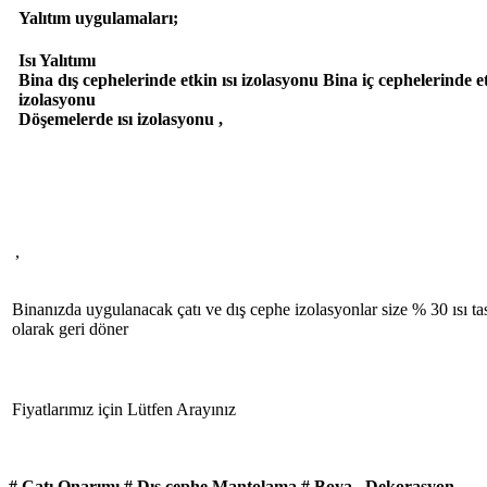
Yalıtım uygulamaları;
Isı Yalıtımı
Bina dış cephelerinde etkin ısı izolasyonu Bina iç cephelerinde et
izolasyonu
Döşemelerde ısı izolasyonu ,
,
Binanızda uygulanacak çatı ve dış cephe izolasyonlar size % 30 ısı ta
olarak geri döner
Fiyatlarımız için Lütfen Arayınız
# Çatı Onarımı # Dış cephe Mantolama # Boya , Dekorasyon