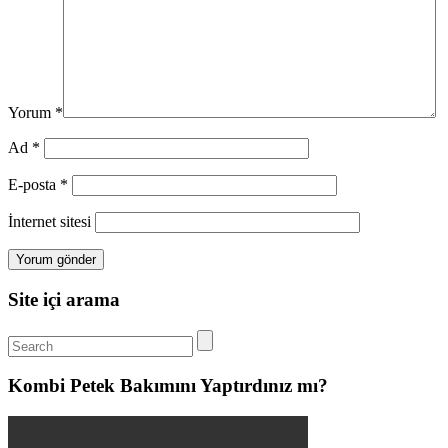
Yorum
*
Ad
*
E-posta
*
İnternet sitesi
Site içi arama
Kombi Petek Bakımını Yaptırdınız mı?