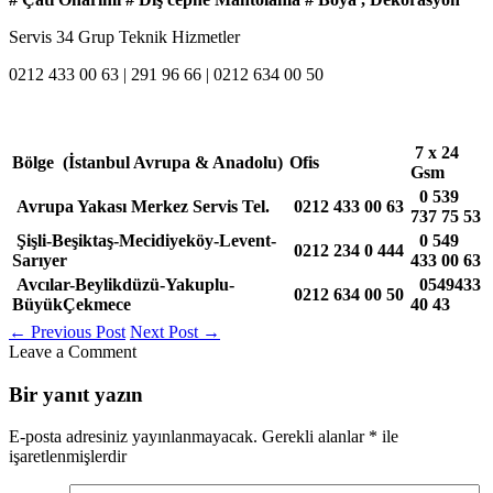
Servis 34 Grup Teknik Hizmetler
0212 433 00 63 | 291 96 66 | 0212 634 00 50
7 x 24
Bölge (İstanbul Avrupa & Anadolu)
Ofis
Gsm
0
539
Avrupa Yakası Merkez Servis Tel.
0212
433 00 63
737 75 53
Şişli-Beşiktaş-Mecidiyeköy-Levent-
0 549
0212 234 0 444
Sarıyer
433 00 63
Avcılar-Beylikdüzü-Yakuplu-
0549433
0212 634 00 50
BüyükÇekmece
40 43
←
Previous Post
Next Post
→
Leave a Comment
Bir yanıt yazın
E-posta adresiniz yayınlanmayacak.
Gerekli alanlar
*
ile
işaretlenmişlerdir