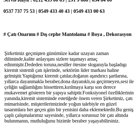
0537 737 75 53 | 0549 433 40 43 | 0549 433 00 63
# Çatı Onarımı # Dış cephe Mantolama # Boya , Dekorasyon
Şirketimiz geçmişten günümüze kadar uzayan zaman
diliminde,kalite anlayışını sizlere taşımayı amaç
edinmiştir.Dededen toruna,nesiller ötesine sloganıyla başladıgı
kiremit sistemli çatı işlerinde, sektörün lider markası haline
gelmiştir.Yaptığımız kiremit çatılar,doğanın aşındırıcı şartlarına,
yıllarca dayanmakla beraber,dona dayanıklı,su geçirmeyen,sesi ile
çeliğin sağlamlığını hissettiren,kırılmaya karşı son derece
mukavemet gösteren bir yapıya sahiptir.Fonksiyonel özelliklerinin
yanında,kiremit sisteminde estetiğede önem veren Şirketimiz, çatı
mimarisinde, müşterilerimizinde yoğun talebiyle en güzel
tasarımlara her geçen gün bir yenisini daha eklemektedir.Bu geniş
çaplı çalışmalarımız sayesinde, yıllarca sorunsuz bir çatı altında
bulunmanın, mutluluğunu bizimle beraber yaşayabilirsiniz.