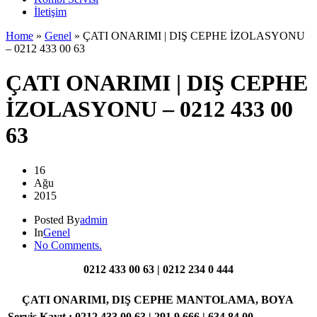
İletişim
Home
»
Genel
»
ÇATI ONARIMI | DIŞ CEPHE İZOLASYONU
– 0212 433 00 63
ÇATI ONARIMI | DIŞ CEPHE
İZOLASYONU – 0212 433 00
63
16
Ağu
2015
Posted By
admin
In
Genel
No Comments.
0212 433 00 63 | 0212 234 0 444
ÇATI ONARIMI, DIŞ CEPHE MANTOLAMA, BOYA
Servis Kayıt : 0212 433 00 63 | 291 9 666 | 634 84 00