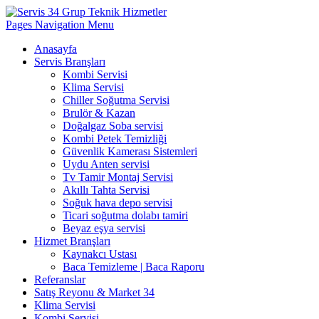
Pages Navigation Menu
Anasayfa
Servis Branşları
Kombi Servisi
Klima Servisi
Chiller Soğutma Servisi
Brulör & Kazan
Doğalgaz Soba servisi
Kombi Petek Temizliği
Güvenlik Kamerası Sistemleri
Uydu Anten servisi
Tv Tamir Montaj Servisi
Akıllı Tahta Servisi
Soğuk hava depo servisi
Ticari soğutma dolabı tamiri
Beyaz eşya servisi
Hizmet Branşları
Kaynakcı Ustası
Baca Temizleme | Baca Raporu
Referanslar
Satış Reyonu & Market 34
Klima Servisi
Kombi Servisi