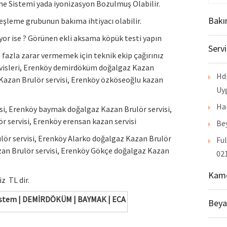
me Sistemi yada iyonizasyon Bozulmuş Olabilir.
Bakı
eşleme grubunun bakıma ihtiyacı olabilir.
or ise ? Görünen ekli aksama köpük testi yapın
Serv
 fazla zarar vermemek için teknik ekip çağırınız
rvisleri, Erenköy demirdöküm doğalgaz Kazan
Hd
 Kazan Brulör servisi, Erenköy özköseoğlu kazan
Uy
Ha
si, Erenköy baymak doğalgaz Kazan Brulör servisi,
 servisi, Erenköy erensan kazan servisi
Bey
ör servisi, Erenköy Alarko doğalgaz Kazan Brulör
Ful
azan Brulör servisi, Erenköy Gökçe doğalgaz Kazan
021
Kame
z TL dir.
i sistem | DEMİRDÖKÜM | BAYMAK | ECA
Beya