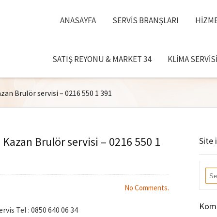
ANASAYFA
SERVIS BRANŞLARI
HIZME
SATIŞ REYONU & MARKET 34
KLIMA SERVIS
an Brulör servisi – 0216 550 1 391
Kazan Brulör servisi – 0216 550 1
Site 
No Comments.
Komb
rvis Tel : 0850 640 06 34