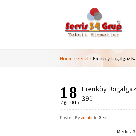
Home
»
Genel
»
Erenköy Doğalgaz Kaz
18
Erenköy Doğalgaz 
391
Ağu
2015
Posted By
admin
In
Genel
Merkez Se