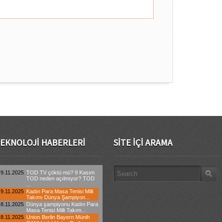
EKNOLOJI HABERLERI
SITE İÇI ARAMA