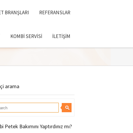
T BRANŞLARI
REFERANSLAR
I
KOMBI SERVISI
İLETIŞIM
içi arama
i Petek Bakımını Yaptırdınız mı?