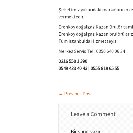
Şirketimiz yukarıdaki markaların öze
vermektedir.
Erenköy doğalgaz Kazan Brulör tamir
Erenköy doğalgaz Kazan brulörü arız
Tüm İstanbulda Hizmetteyiz.
Merkez Servis Tel : 0850 640 06 34
0216 550 1 390
0549 433 40 43 | 0555 819 65 5
5
←
Previous Post
Leave a Comment
Bir yanıt yazın