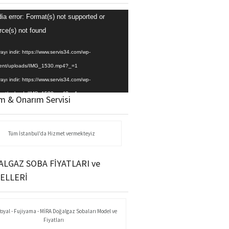
ia error: Format(s) not supported or
ıcı
rce(s) not found
ayı indir: https://www.servis34.com/wp-
ent/uploads/IMG_1530.mp4?_=1
ayı indir: https://www.servis34.com/wp-
ent/uploads/IMG_1530.mp4?_=1
m & Onarım Servisi
Tüm İstanbul'da Hizmet vermekteyiz
LGAZ SOBA FİYATLARI ve
ELLERİ
Royal - Fujiyama - MİRA Doğalgaz Sobaları Model ve
Fiyatları