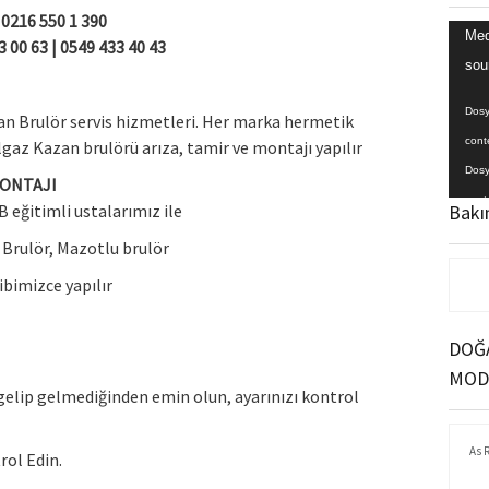
0216 550 1 390
Video
Med
3 00 63
| 0549 433 40 43
oynat
sou
Dosy
n Brulör servis hizmetleri. Her marka hermetik
cont
gaz Kazan brulörü arıza, tamir ve montajı yapılır
Dosy
MONTAJI
cont
B eğitimli ustalarımız ile
Bakı
Brulör, Mazotlu brulör
ibimizce yapılır
DOĞA
MOD
elip gelmediğinden emin olun, ayarınızı kontrol
As 
rol Edin.