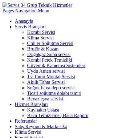
Pages Navigation Menu
Anasayfa
Servis Branşları
Kombi Servisi
Klima Servisi
Chiller Soğutma Servisi
Brulör & Kazan
Doğalgaz Soba servisi
Kombi Petek Temizliği
Güvenlik Kamerası Sistemleri
Uydu Anten servisi
Tv Tamir Montaj Servisi
Akıllı Tahta Servisi
Soğuk hava depo servisi
Ticari soğutma dolabı tamiri
Beyaz eşya servisi
Hizmet Branşları
Kaynakcı Ustası
Baca Temizleme | Baca Raporu
Referanslar
Satış Reyonu & Market 34
Klima Servisi
Kombi Servisi