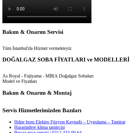
Bakım & Onarım Servisi
Tüm İstanbul'da Hizmet vermekteyiz
DOĞALGAZ SOBA FİYATLARI ve MODELLERİ
As Royal - Fujiyama - MİRA Doğalgaz Sobaları
Model ve Fiyatları
Bakım & Onarım & Montaj
Servis Hizmetlerimizden Bazıları
Hdpe boru Elektro Füzyon Kaynağı – Uygulama – Tamirat
Haramidere klima tamircisi
Beyaz eşya servisi | 0212 433 00 64