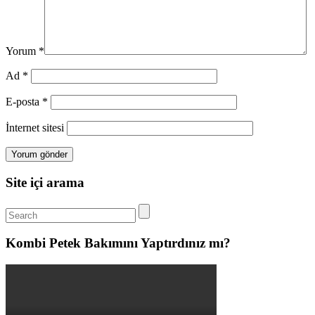
Yorum
*
Ad
*
E-posta
*
İnternet sitesi
Site içi arama
Kombi Petek Bakımını Yaptırdınız mı?