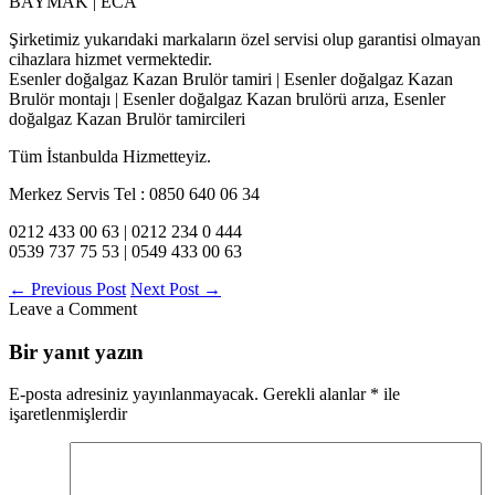
BAYMAK | ECA
Şirketimiz yukarıdaki markaların özel servisi olup garantisi olmayan
cihazlara hizmet vermektedir.
Esenler doğalgaz Kazan Brulör tamiri | Esenler doğalgaz Kazan
Brulör montajı | Esenler doğalgaz Kazan brulörü arıza, Esenler
doğalgaz Kazan Brulör tamircileri
Tüm İstanbulda Hizmetteyiz.
Merkez Servis Tel : 0850 640 06 34
0212 433 00 63 | 0212 234 0 444
0539 737 75 53 | 0549 433 00 63
←
Previous Post
Next Post
→
Leave a Comment
Bir yanıt yazın
E-posta adresiniz yayınlanmayacak.
Gerekli alanlar
*
ile
işaretlenmişlerdir