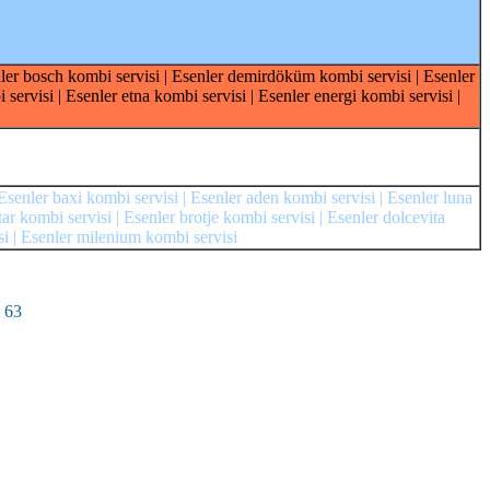
enler bosch kombi servisi | Esenler demirdöküm kombi servisi | Esenler
servisi | Esenler etna kombi servisi | Esenler energi kombi servisi |
 Esenler baxi kombi servisi | Esenler aden kombi servisi | Esenler luna
tar kombi servisi | Esenler brotje kombi servisi | Esenler dolcevita
si | Esenler milenium kombi servisi
 63