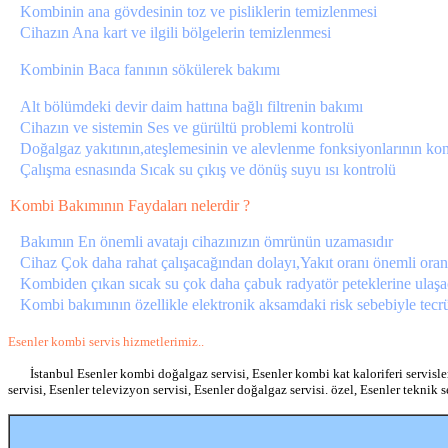
Kombinin ana gövdesinin toz ve pisliklerin temizlenmesi
Cihazın Ana kart ve ilgili bölgelerin temizlenmesi
Kombinin Baca fanının sökülerek bakımı
Alt bölümdeki devir daim hattına bağlı filtrenin bakımı
Cihazın ve sistemin Ses ve gürültü problemi kontrolü
Doğalgaz yakıtının,ateşlemesinin ve alevlenme fonksiyonlarının kon
Çalışma esnasında Sıcak su çıkış ve dönüş suyu ısı kontrolü
Kombi Bakımının Faydaları nelerdir ?
Bakımın En önemli avatajı cihazınızın ömrünün uzamasıdır
Cihaz Çok daha rahat çalışacağından dolayı,Yakıt oranı önemli orand
Kombiden çıkan sıcak su çok daha çabuk radyatör peteklerine ulaşa
Kombi bakımının özellikle elektronik aksamdaki risk sebebiyle tecrüb
Esenler kombi servis hizmetlerimiz..
İstanbul Esenler kombi doğalgaz servisi, Esenler kombi kat kaloriferi servisler
servisi, Esenler televizyon servisi, Esenler doğalgaz servisi. özel, Esenler teknik s