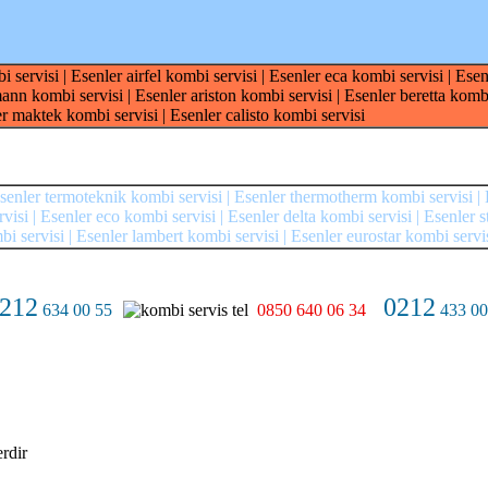
 servisi | Esenler airfel kombi servisi | Esenler eca kombi servisi | Es
ann kombi servisi | Esenler ariston kombi servisi | Esenler beretta kombi 
r maktek kombi servisi | Esenler calisto kombi servisi
 Esenler termoteknik kombi servisi | Esenler thermotherm kombi servisi |
isi | Esenler eco kombi servisi | Esenler delta kombi servisi | Esenler s
i servisi | Esenler lambert kombi servisi | Esenler eurostar kombi servi
212
0212
634 00 55
0850 640 06 34
433 00
erdir