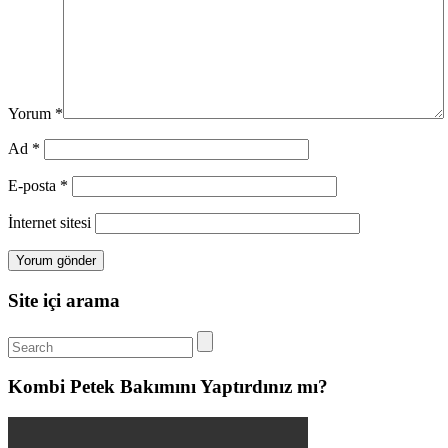
Yorum
*
Ad
*
E-posta
*
İnternet sitesi
Site içi arama
Kombi Petek Bakımını Yaptırdınız mı?