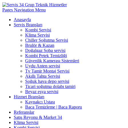
Pages Navigation Menu
Anasayfa
Servis Branşları
Kombi Servisi
Klima Servisi
Chiller Soğutma Servisi
Brulör & Kazan
Doğalgaz Soba servisi
Kombi Petek Temizliği
Güvenlik Kamerası Sistemleri
Uydu Anten servisi
Tv Tamir Montaj Servisi
Akıllı Tahta Servisi
Soğuk hava depo servisi
Ticari soğutma dolabı tamiri
Beyaz eşya servisi
Hizmet Branşları
Kaynakcı Ustası
Baca Temizleme | Baca Raporu
Referanslar
Satış Reyonu & Market 34
Klima Servisi
Kombi Servisi