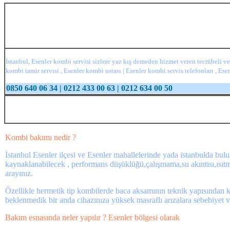
İstanbul, Esenler kombi servisi sizlere yaz kış demeden hizmet veren tecrübeli ve
kombi tamir servisi , Esenler kombi ustası | Esenler kombi servis telefonları , Es
0850 640 06 34 | 0212 433 00 63 | 0212 634 00 50
Kombi bakımı nedir ?
İstanbul Esenler ilçesi ve Esenler mahallelerinde yada istanbulda bu
kaynaklanabilecek , performans düşüklüğü,çalışmama,su akıntısı,ısıtma
arayınız.
Özellikle hermetik tip kombilerde baca aksamının teknik yapısından ka
beklenmedik bir anda cihazınıza yüksek masraflı arızalara sebebiyet ve
Bakım esnasında neler yapılır ? Esenler bölgesi olarak