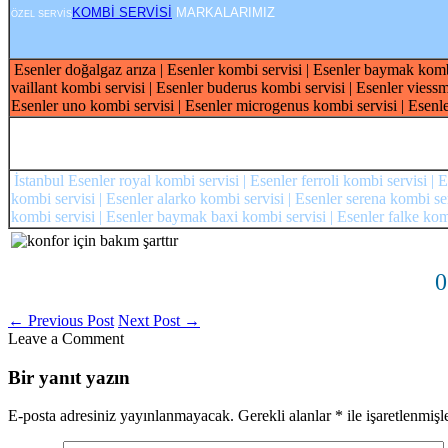
KOMBİ SERVİSİ
MARKALARIMIZ
ÖZEL SERVİS
Esenler doğalgaz arıza | Esenler kombi servisi | Esenler baymak kombi
vaillant kombi servisi | Esenler buderus kombi servisi | Esenler viessm
Esenler uno kombi servisi | Esenler microgenus kombi servisi | Esenle
İstanbul Esenler royal kombi servisi | Esenler ferroli kombi servisi |
kombi servisi | Esenler alarko kombi servisi | Esenler serena kombi serv
kombi servisi | Esenler baymak baxi kombi servisi | Esenler falke komb
0
←
Previous Post
Next Post
→
Leave a Comment
Bir yanıt yazın
E-posta adresiniz yayınlanmayacak.
Gerekli alanlar
*
ile işaretlenmişl