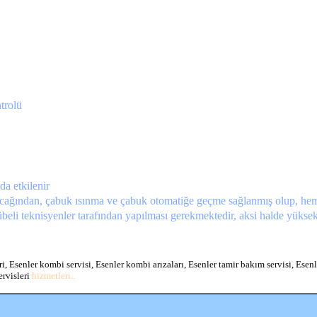
trolü
a etkilenir
cağından, çabuk ısınma ve çabuk otomatiğe geçme sağlanmış olup, hem 
eli teknisyenler tarafından yapılması gerekmektedir, aksi halde yüksek m
i, Esenler kombi servisi, Esenler kombi arızaları, Esenler tamir bakım servisi, Esenl
ervisleri
hizmetleri..