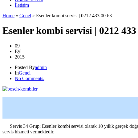
İletişim
Home
»
Genel
»
Esenler kombi servisi | 0212 433 00 63
Esenler kombi servisi | 0212 433
09
Eyl
2015
Posted By
admin
In
Genel
No Comments.
Servis 34 Grup; Esenler kombi servisi olarak 10 yıllık gerçek doğalgaz
servis hizmeti vermektedir.