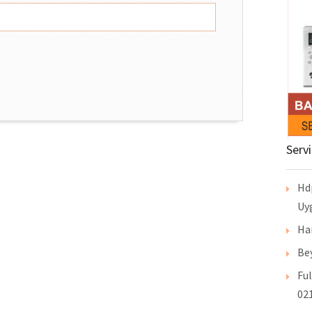
Serv
Hd
Uy
Ha
Bey
Ful
021