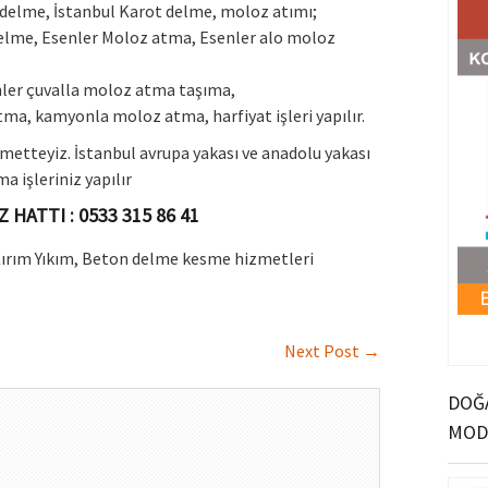
 delme, İstanbul Karot delme, moloz atımı;
elme, Esenler Moloz atma, Esenler alo moloz
nler çuvalla moloz atma taşıma,
tma, kamyonla moloz atma, harfiyat işleri yapılır.
metteyiz. İstanbul avrupa yakası ve anadolu yakası
 işleriniz yapılır
HATTI : 0533 315 86 41
 Kırım Yıkım, Beton delme kesme hizmetleri
Next Post
→
DOĞA
MOD