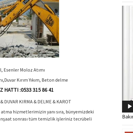
Video
oynat
l, Esenler Moloz Atımı
ımı,Duvar Kırım Yıkım, Beton delme
 HATTI :0533 315 86 41
& DUVAR KIRMA & DELME & KAROT
z atma hizmetlerimizin yanı sıra, bünyemizdeki
Bakı
şaat sonrası tüm temizlik işleriniz tecrübeli