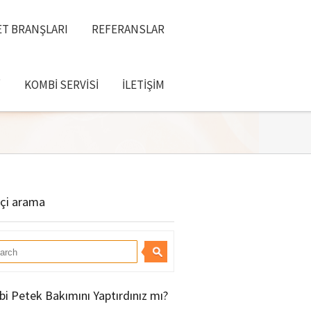
T BRANŞLARI
REFERANSLAR
I
KOMBI SERVISI
İLETIŞIM
içi arama
i Petek Bakımını Yaptırdınız mı?