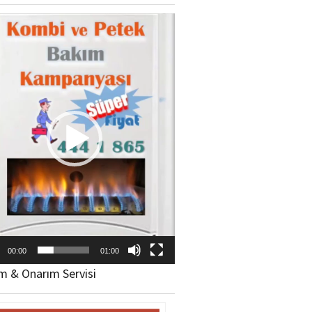
ıcı
00:00
01:00
m & Onarım Servisi