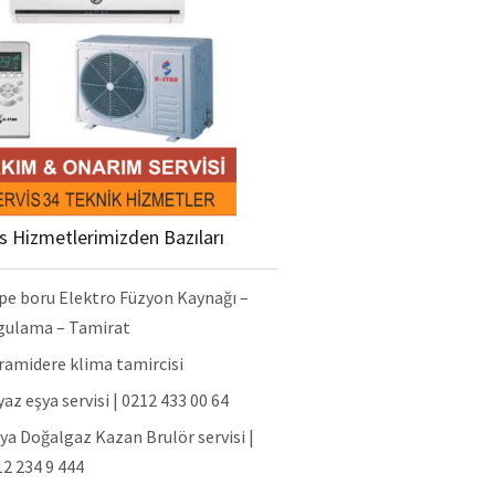
is Hizmetlerimizden Bazıları
pe boru Elektro Füzyon Kaynağı –
gulama – Tamirat
ramidere klima tamircisi
az eşya servisi | 0212 433 00 64
ya Doğalgaz Kazan Brulör servisi |
2 234 9 444