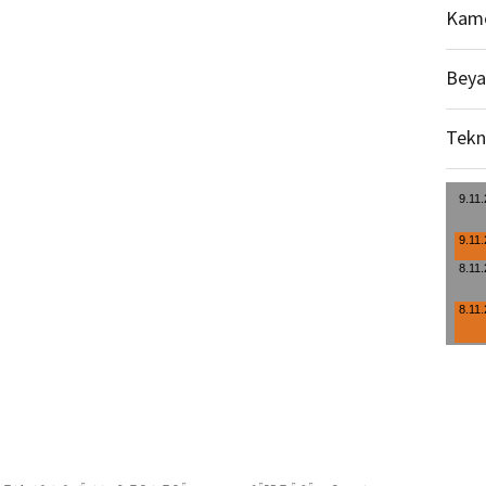
Kame
Beya
Tekn