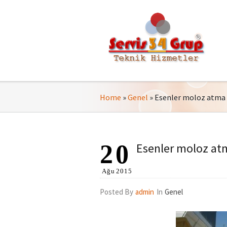
Home
»
Genel
»
Esenler moloz atma h
20
Esenler moloz atm
Ağu
2015
Posted By
admin
In
Genel