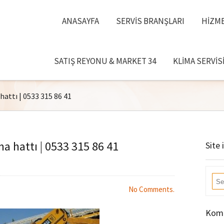
ANASAYFA
SERVIS BRANŞLARI
HIZME
SATIŞ REYONU & MARKET 34
KLIMA SERVIS
attı | 0533 315 86 41
a hattı | 0533 315 86 41
Site 
No Comments.
Komb