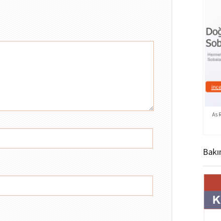
As 
Bakı