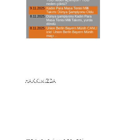
HAKKIMIZDA
2001 Yılında iklimlendirme sektörü ile iş
hayatına başlayan şirketimiz, 2006
yılından itibaren internet üzerinden,
yaklaşık 20 branşta hizmet veren öncü
teknik servis kuruluşlardandır.