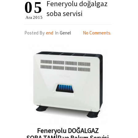
05
Feneryolu doğalgaz
soba servisi
Ara
2015
Posted By
end
In
Genel
No Comments.
Feneryolu DOĞALGAZ
SOBA TAMİR ve Bakım Servisi