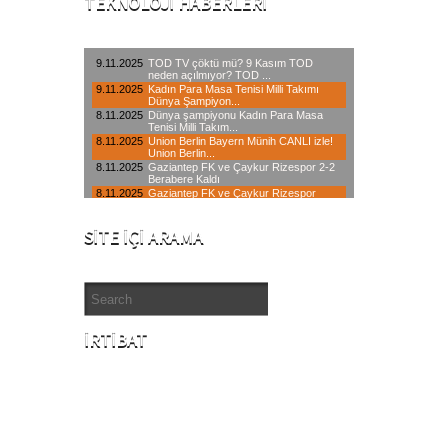
TEKNOLOJI HABERLERI
SITE İÇI ARAMA
İRTIBAT
İstanbul Merkez : 0850 640 06 34