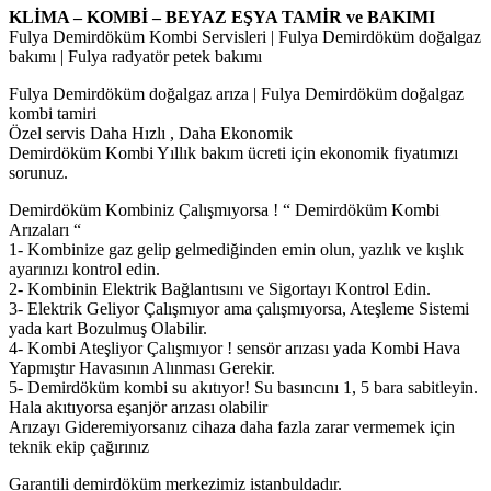
KLİMA – KOMBİ – BEYAZ EŞYA TAMİR ve BAKIMI
Fulya Demirdöküm Kombi Servisleri | Fulya Demirdöküm doğalgaz
bakımı | Fulya radyatör petek bakımı
Fulya Demirdöküm doğalgaz arıza | Fulya Demirdöküm doğalgaz
kombi tamiri
Özel servis Daha Hızlı , Daha Ekonomik
Demirdöküm Kombi Yıllık bakım ücreti için ekonomik fiyatımızı
sorunuz.
Demirdöküm Kombiniz Çalışmıyorsa ! “ Demirdöküm Kombi
Arızaları “
1- Kombinize gaz gelip gelmediğinden emin olun, yazlık ve kışlık
ayarınızı kontrol edin.
2- Kombinin Elektrik Bağlantısını ve Sigortayı Kontrol Edin.
3- Elektrik Geliyor Çalışmıyor ama çalışmıyorsa, Ateşleme Sistemi
yada kart Bozulmuş Olabilir.
4- Kombi Ateşliyor Çalışmıyor ! sensör arızası yada Kombi Hava
Yapmıştır Havasının Alınması Gerekir.
5- Demirdöküm kombi su akıtıyor! Su basıncını 1, 5 bara sabitleyin.
Hala akıtıyorsa eşanjör arızası olabilir
Arızayı Gideremiyorsanız cihaza daha fazla zarar vermemek için
teknik ekip çağırınız
Garantili demirdöküm merkezimiz istanbuldadır.