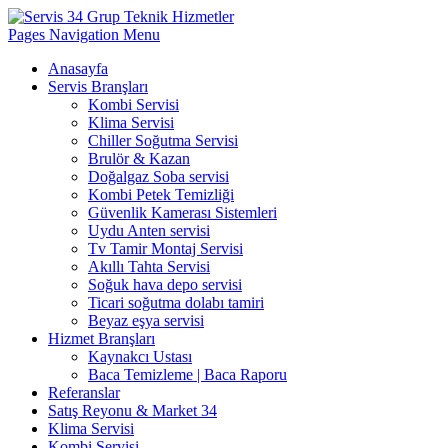
Pages Navigation Menu
Anasayfa
Servis Branşları
Kombi Servisi
Klima Servisi
Chiller Soğutma Servisi
Brulör & Kazan
Doğalgaz Soba servisi
Kombi Petek Temizliği
Güvenlik Kamerası Sistemleri
Uydu Anten servisi
Tv Tamir Montaj Servisi
Akıllı Tahta Servisi
Soğuk hava depo servisi
Ticari soğutma dolabı tamiri
Beyaz eşya servisi
Hizmet Branşları
Kaynakcı Ustası
Baca Temizleme | Baca Raporu
Referanslar
Satış Reyonu & Market 34
Klima Servisi
Kombi Servisi