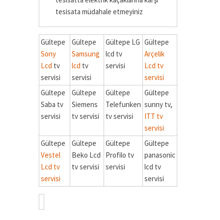
tesisata müdahale etmeyiniz
Gültepe
Gültepe
Gültepe LG
Gültepe
Sony
Samsung
lcd tv
Arçelik
Lcd
tv
lcd
tv
servisi
Lcd tv
servisi
servisi
servisi
Gültepe
Gültepe
Gültepe
Gültepe
Saba tv
Siemens
Telefunken
sunny tv,
servisi
tv servisi
tv servisi
ITT tv
servisi
Gültepe
Gültepe
Gültepe
Gültepe
Vestel
Beko Lcd
Profilo tv
panasonic
Lcd tv
tv servisi
servisi
lcd tv
servisi
servisi