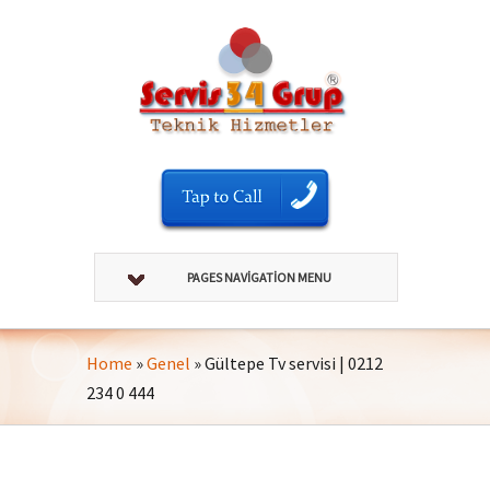
PAGES NAVIGATION MENU
Home
»
Genel
»
Gültepe Tv servisi | 0212
234 0 444