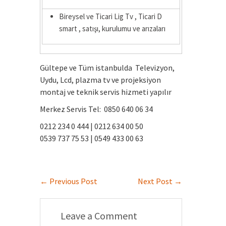
Bireysel ve Ticari Lig Tv , Ticari D
smart , satışı, kurulumu ve arızaları
Gültepe ve Tüm istanbulda Televizyon,
Uydu, Lcd, plazma tv ve projeksiyon
montaj ve teknik servis hizmeti yapılır
Merkez Servis Tel: 0850 640 06 34
0212 234 0 444 | 0212 634 00 50
0539 737 75 53 | 0549 433 00 63
←
Previous Post
Next Post
→
Leave a Comment