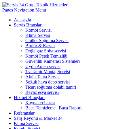
Pages Navigation Menu
Anasayfa
Servis Branşları
Kombi Servisi
Klima Servisi
Chiller Soğutma Servisi
Brulör & Kazan
Doğalgaz Soba servisi
Kombi Petek Temizliği
Güvenlik Kamerası Sistemleri
Uydu Anten servisi
Tv Tamir Montaj Servisi
Akıllı Tahta Servisi
Soğuk hava depo servisi
Ticari soğutma dolabı tamiri
Beyaz eşya servisi
Hizmet Branşları
Kaynakcı Ustası
Baca Temizleme | Baca Raporu
Referanslar
Satış Reyonu & Market 34
Klima Servisi
Kombi Servisi