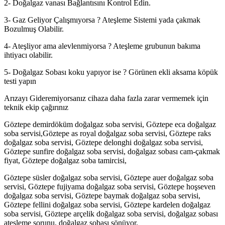
2- Doğalgaz vanası Bağlantısını Kontrol Edin.
3- Gaz Geliyor Çalışmıyorsa ? Ateşleme Sistemi yada çakmak
Bozulmuş Olabilir.
4- Ateşliyor ama alevlenmiyorsa ? Ateşleme grubunun bakıma
ihtiyacı olabilir.
5- Doğalgaz Sobası koku yapıyor ise ? Görünen ekli aksama köpük
testi yapın
Arızayı Gideremiyorsanız cihaza daha fazla zarar vermemek için
teknik ekip çağırınız
Göztepe demirdöküm doğalgaz soba servisi, Göztepe eca doğalgaz
soba servisi,Göztepe as royal doğalgaz soba servisi, Göztepe raks
doğalgaz soba servisi, Göztepe delonghi doğalgaz soba servisi,
Göztepe sunfire doğalgaz soba servisi, doğalgaz sobası cam-çakmak
fiyat, Göztepe doğalgaz soba tamircisi,
Göztepe süsler doğalgaz soba servisi, Göztepe auer doğalgaz soba
servisi, Göztepe fujiyama doğalgaz soba servisi, Göztepe hoşseven
doğalgaz soba servisi, Göztepe baymak doğalgaz soba servisi,
Göztepe fellini doğalgaz soba servisi, Göztepe kardelen doğalgaz
soba servisi, Göztepe arçelik doğalgaz soba servisi, doğalgaz sobası
ateşleme sorunu, doğalgaz sobası sönüyor,