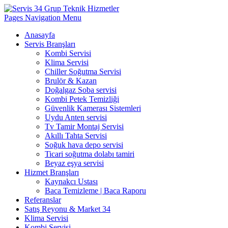
Pages Navigation Menu
Anasayfa
Servis Branşları
Kombi Servisi
Klima Servisi
Chiller Soğutma Servisi
Brulör & Kazan
Doğalgaz Soba servisi
Kombi Petek Temizliği
Güvenlik Kamerası Sistemleri
Uydu Anten servisi
Tv Tamir Montaj Servisi
Akıllı Tahta Servisi
Soğuk hava depo servisi
Ticari soğutma dolabı tamiri
Beyaz eşya servisi
Hizmet Branşları
Kaynakcı Ustası
Baca Temizleme | Baca Raporu
Referanslar
Satış Reyonu & Market 34
Klima Servisi
Kombi Servisi