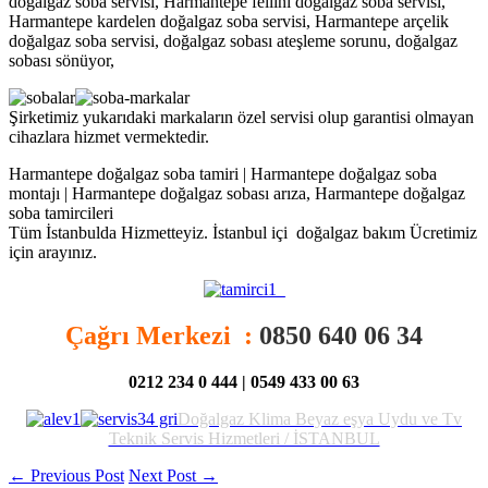
doğalgaz soba servisi, Harmantepe fellini doğalgaz soba servisi,
Harmantepe kardelen doğalgaz soba servisi, Harmantepe arçelik
doğalgaz soba servisi, doğalgaz sobası ateşleme sorunu, doğalgaz
sobası sönüyor,
Şirketimiz yukarıdaki markaların özel servisi olup garantisi olmayan
cihazlara hizmet vermektedir.
Harmantepe doğalgaz soba tamiri | Harmantepe doğalgaz soba
montajı | Harmantepe doğalgaz sobası arıza, Harmantepe doğalgaz
soba tamircileri
Tüm İstanbulda Hizmetteyiz. İstanbul içi doğalgaz bakım Ücretimiz
için arayınız.
Çağrı Merkezi :
0850 640 06 34
0212 234 0 444 | 0549 433 00 63
D
oğalgaz Klima Beyaz eşya Uydu ve Tv
Teknik Servis Hizmetleri / İSTANBUL
←
Previous Post
Next Post
→