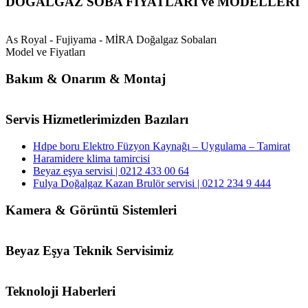
DOĞALGAZ SOBA FİYATLARI ve MODELLERİ
As Royal - Fujiyama - MİRA Doğalgaz Sobaları
Model ve Fiyatları
Bakım & Onarım & Montaj
Servis Hizmetlerimizden Bazıları
Hdpe boru Elektro Füzyon Kaynağı – Uygulama – Tamirat
Haramidere klima tamircisi
Beyaz eşya servisi | 0212 433 00 64
Fulya Doğalgaz Kazan Brulör servisi | 0212 234 9 444
Kamera & Görüntü Sistemleri
Beyaz Eşya Teknik Servisimiz
Teknoloji Haberleri