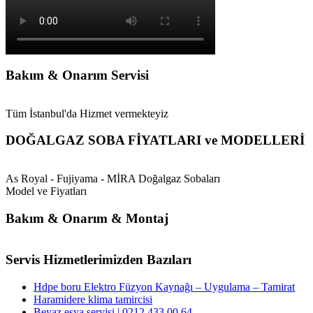
Bakım & Onarım Servisi
Tüm İstanbul'da Hizmet vermekteyiz
DOĞALGAZ SOBA FİYATLARI ve MODELLERİ
As Royal - Fujiyama - MİRA Doğalgaz Sobaları
Model ve Fiyatları
Bakım & Onarım & Montaj
Servis Hizmetlerimizden Bazıları
Hdpe boru Elektro Füzyon Kaynağı – Uygulama – Tamirat
Haramidere klima tamircisi
Beyaz eşya servisi | 0212 433 00 64