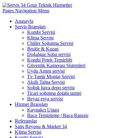
Pages Navigation Menu
Anasayfa
Servis Branşları
Kombi Servisi
Klima Servisi
Chiller Soğutma Servisi
Brulör & Kazan
Doğalgaz Soba servisi
Kombi Petek Temizliği
Güvenlik Kamerası Sistemleri
Uydu Anten servisi
Tv Tamir Montaj Servisi
Akıllı Tahta Servisi
Soğuk hava depo servisi
Ticari soğutma dolabı tamiri
Beyaz eşya servisi
Hizmet Branşları
Kaynakcı Ustası
Baca Temizleme | Baca Raporu
Referanslar
Satış Reyonu & Market 34
Klima Servisi
Kombi Servisi