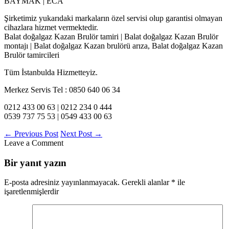
BAYMAK | ECA
Şirketimiz yukarıdaki markaların özel servisi olup garantisi olmayan
cihazlara hizmet vermektedir.
Balat doğalgaz Kazan Brulör tamiri | Balat doğalgaz Kazan Brulör
montajı | Balat doğalgaz Kazan brulörü arıza, Balat doğalgaz Kazan
Brulör tamircileri
Tüm İstanbulda Hizmetteyiz.
Merkez Servis Tel : 0850 640 06 34
0212 433 00 63 | 0212 234 0 444
0539 737 75 53 | 0549 433 00 63
←
Previous Post
Next Post
→
Leave a Comment
Bir yanıt yazın
E-posta adresiniz yayınlanmayacak.
Gerekli alanlar
*
ile
işaretlenmişlerdir