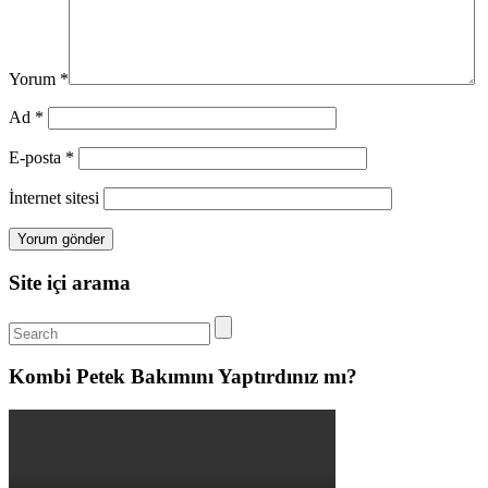
Yorum
*
Ad
*
E-posta
*
İnternet sitesi
Site içi arama
Kombi Petek Bakımını Yaptırdınız mı?