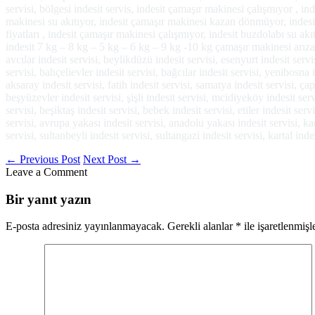
servisi, bölgesi indesit servis, indesit çamaşır makinesi çalışmıyor , ind
makinesi su akıtıyor, indesit çamaşır makinesi kazan dönmüyor, indesit
fiyatları , indesit çamaşır makinesi çalışmıyor, indesit buzdolabı su ak
indesit 7 kg – 8 kg – 5 kg – 6 kg – 9 kg -10 kg çamaşır makinesi arızalar
avcılar indesit servisi, beylikdüzü indesit servisi, esenyurt indesit servi
servisi, bahçelievler indesit servisi, bağcılar indesit servisi, yenibosna 
aksaray indesit servisi, fatih indesit servisi, samatya indesit servisi, ça
beşyüzevler indesit servisi, şişli indesit servisi, mcidiyeköy indesit ser
servisi, beşiktaş indesit servisi, bebek indesit servisi, etiler indesit serv
servisi, avrupa yakası indesit servisi, anadolu yakası indesit servisi, ka
servisi, sultanbeyli indesit servisi, sultangazi indesit servisi, kartal in
←
Previous Post
Next Post
→
Leave a Comment
Bir yanıt yazın
E-posta adresiniz yayınlanmayacak.
Gerekli alanlar
*
ile işaretlenmişl