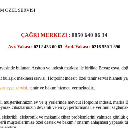
IM ÖZEL SERVİSİ
ÇAĞRI MERKEZI :
0850 640 06 34
Avr. Yakası :
0212 433 00 63
And. Yakası :
0216 550 1 390
nyesinde bulunan Arsiton ve indesit markası ile birlikte Beyaz eşya, do
esit bulaşık makinesi servisi, Hotpoint indesit özel tamir servis hizmeti
yaz eşya servisi,
tamir ve bakım hizmeti vermektedir..
ğerli müşterilerimizin ev ve iş yerlerinde mevcut Hotpoint indesit, mark
yarak cihazlarınızın devamlı ve en iyi performans ile verimini sağlamak
deki elektrikli, elektronik ve mekanik cihaz problemlerini yalnızca gün
rli müşterilerimize özel destek ve bakım / onarım anlaşması yaparak tüm
gelendirir.