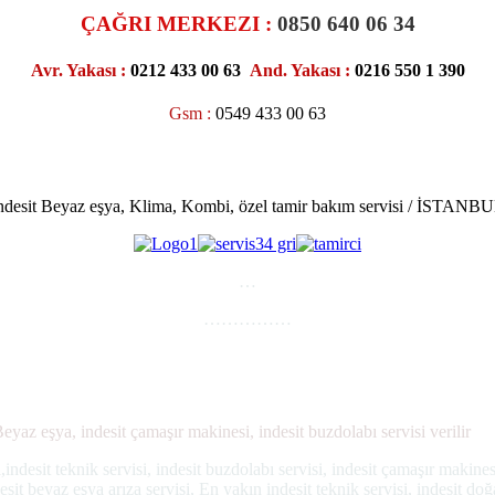
ÇAĞRI MERKEZI :
0850 640 06 34
Avr. Yakası :
0212 433 00 63
And. Yakası :
0216 550 1 390
Gsm :
0549 433 00 63
ndesit Beyaz eşya, Klima, Kombi, özel tamir bakım servisi / İSTANB
…
……………
 Beyaz eşya, indesit çamaşır makinesi, indesit buzdolabı servisi verilir
visi,indesit teknik servisi, indesit buzdolabı servisi, indesit çamaşır makin
desit beyaz eşya arıza servisi, En yakın indesit teknik servisi, indesit do