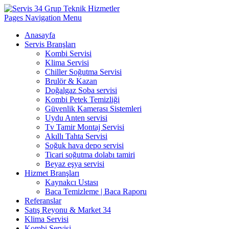
Pages Navigation Menu
Anasayfa
Servis Branşları
Kombi Servisi
Klima Servisi
Chiller Soğutma Servisi
Brulör & Kazan
Doğalgaz Soba servisi
Kombi Petek Temizliği
Güvenlik Kamerası Sistemleri
Uydu Anten servisi
Tv Tamir Montaj Servisi
Akıllı Tahta Servisi
Soğuk hava depo servisi
Ticari soğutma dolabı tamiri
Beyaz eşya servisi
Hizmet Branşları
Kaynakcı Ustası
Baca Temizleme | Baca Raporu
Referanslar
Satış Reyonu & Market 34
Klima Servisi
Kombi Servisi