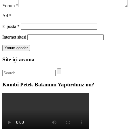
Yorum
*
Ad
*
E-posta
*
İnternet sitesi
Site içi arama
Kombi Petek Bakımını Yaptırdınız mı?