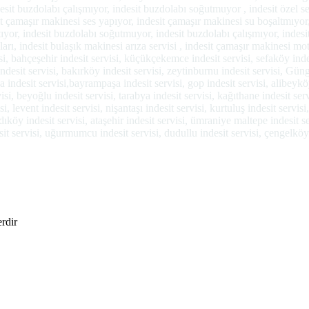
esit buzdolabı çalışmıyor, indesit buzdolabı soğutmuyor , indesit özel servi
 çamaşır makinesi ses yapıyor, indesit çamaşır makinesi su boşaltmıyor,
ıtıyor, indesit buzdolabı soğutmuyor, indesit buzdolabı çalışmıyor, indesi
ı, indesit bulaşık makinesi arıza servisi , indesit çamaşır makinesi motor
si, bahçeşehir indesit servisi, küçükçekemce indesit servisi, sefaköy indesi
indesit servisi, bakırköy indesit servisi, zeytinburnu indesit servisi, Güng
pa indesit servisi,bayrampaşa indesit servisi, gop indesit servisi, alibeyköy
visi, beyoğlu indesit servisi, tarabya indesit servisi, kağıthane indesit se
isi, levent indesit servisi, nişantaşı indesit servisi, kurtuluş indesit servi
dıköy indesit servisi, ataşehir indesit servisi, ümraniye maltepe indesit ser
desit servisi, uğurmumcu indesit servisi, dudullu indesit servisi, çengelköy
erdir