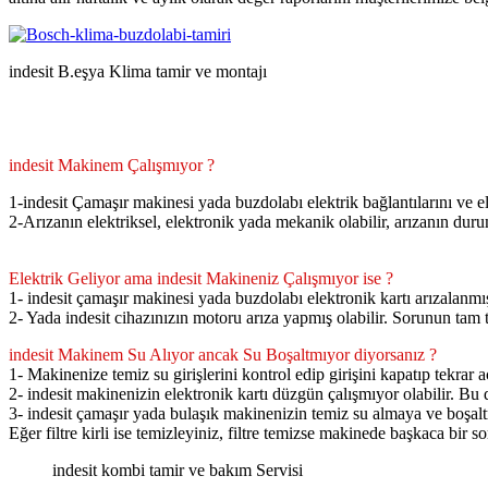
indesit B.eşya Klima tamir ve montajı
indesit Makinem Çalışmıyor ?
1-indesit Çamaşır makinesi yada buzdolabı elektrik bağlantılarını ve ele
2-Arızanın elektriksel, elektronik yada mekanik olabilir, arızanın dur
Elektrik Geliyor ama indesit Makineniz Çalışmıyor ise ?
1- indesit çamaşır makinesi yada buzdolabı elektronik kartı arızalanmı
2- Yada indesit cihazınızın motoru arıza yapmış olabilir. Sorunun tam tes
indesit Makinem Su Alıyor ancak Su Boşaltmıyor diyorsanız ?
1- Makinenize temiz su girişlerini kontrol edip girişini kapatıp tekrar a
2- indesit makinenizin elektronik kartı düzgün çalışmıyor olabilir. Bu
3- indesit çamaşır yada bulaşık makinenizin temiz su almaya ve boşalt
Eğer filtre kirli ise temizleyiniz, filtre temizse makinede başkaca bir s
indesit kombi tamir ve bakım Servisi