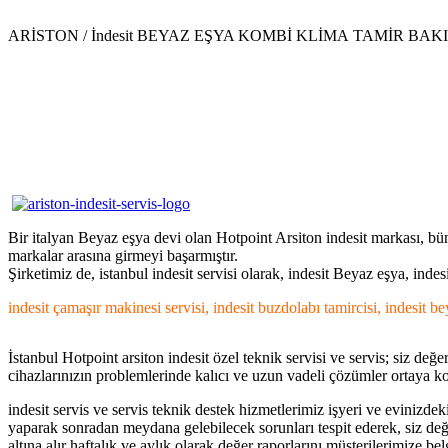
.
ARİSTON / İndesit BEYAZ EŞYA KOMBİ KLİMA TAMİR BAK
.
.
Bir italyan Beyaz eşya devi olan Hotpoint Arsiton indesit markası, bü
markalar arasına girmeyi başarmıştır.
Şirketimiz de, istanbul indesit servisi olarak, indesit Beyaz eşya, ind
indesit çamaşır makinesi servisi, indesit buzdolabı tamircisi, indesit be
İstanbul Hotpoint arsiton indesit özel teknik servisi ve servis; siz de
cihazlarınızın problemlerinde kalıcı ve uzun vadeli çözümler ortaya ko
indesit servis ve servis teknik destek hizmetlerimiz işyeri ve eviniz
yaparak sonradan meydana gelebilecek sorunları tespit ederek, siz değe
altına alır haftalık ve aylık olarak değer raporlarını müşterilerimize bel