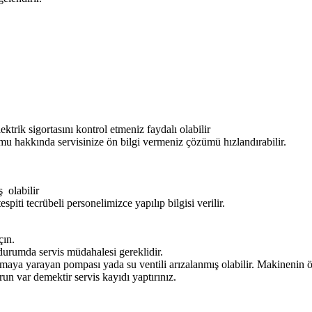
ktrik sigortasını kontrol etmeniz faydalı olabilir
umu hakkında servisinize ön bilgi vermeniz çözümü hızlandırabilir.
ş olabilir
piti tecrübeli personelimizce yapılıp bilgisi verilir.
çın.
 durumda servis müdahalesi gereklidir.
maya yarayan pompası yada su ventili arızalanmış olabilir. Makinenin ön
orun var demektir servis kayıdı yaptırınız.