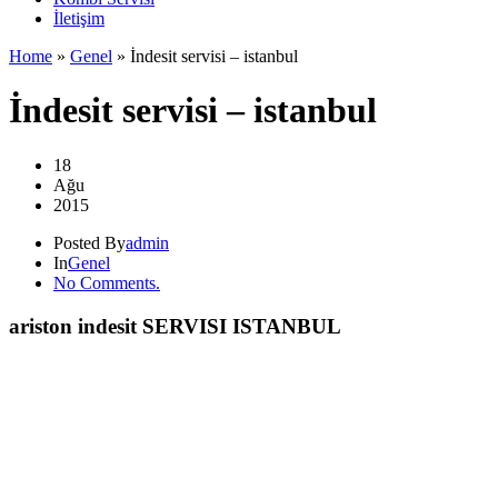
İletişim
Home
»
Genel
»
İndesit servisi – istanbul
İndesit servisi – istanbul
18
Ağu
2015
Posted By
admin
In
Genel
No Comments.
ariston indesit SERVISI ISTANBUL
.
.
.