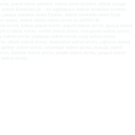
si, indesit servis adresleri, indesit servis ücretleri, indesit çamaşır
 indesit Buzdolabı alt – üst soğutmuyor, indesit buzdolabı rezistans
t çamaşır makinesi motor fiyatları, indesit buzdolabı motor fiyatı ,
 arızası, indesit indesit yetkili servisi tel 444501 dir
t servisi, halkalı indesit servisi, atakent indesit servisi, güneşli indesit
ören indesit servisi, esenler indesit servisi, tozkoparan indesit servisi,
 indesit servisi, yeşilpınar indesit servisi, eyüp indesit servisi,
rvisi, taksim indesit servisi, okmeydanı indesit servisi, çağlayan indesit
si, gültepe indesit servisi, seyrantepe indesit servisi, ayazağa indesit
visi, üsküdar indesit servisi, pendik indesit servisi, sarıgazi indesit
 indesit servisi,