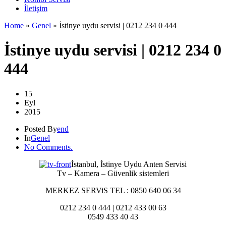
İletişim
Home
»
Genel
»
İstinye uydu servisi | 0212 234 0 444
İstinye uydu servisi | 0212 234 0
444
15
Eyl
2015
Posted By
end
In
Genel
No Comments.
İstanbul, İstinye Uydu Anten Servisi
Tv – Kamera – Güvenlik sistemleri
MERKEZ SERViS TEL : 0850 640 06 34
0212 234 0 444 | 0212 433 00 63
0549 433 40 43