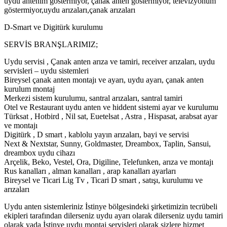
uydu antenim göstermiyor, çanak anten göstermiyor, televizyonum
göstermiyor,uydu arızaları,çanak arızaları
D-Smart ve Digitürk kurulumu
SERVİS BRANŞLARIMIZ;
Uydu servisi , Çanak anten arıza ve tamiri, receiver arızaları, uydu
servisleri – uydu sistemleri
Bireysel çanak anten montajı ve ayarı, uydu ayarı, çanak anten
kurulum montaj
Merkezi sistem kurulumu, santral arızaları, santral tamiri
Otel ve Restaurant uydu anten ve hiddent sistemi ayar ve kurulumu
Türksat , Hotbird , Nil sat, Euetelsat , Astra , Hispasat, arabsat ayar
ve montajı
Digitürk , D smart , kablolu yayın arızaları, bayi ve servisi
Next & Nextstar, Sunny, Goldmaster, Dreambox, Taplin, Sansui,
dreambox uydu cihazı
Arçelik, Beko, Vestel, Ora, Digiline, Telefunken, arıza ve montajı
Rus kanalları , alman kanalları , arap kanalları ayarları
Bireysel ve Ticari Lig Tv , Ticari D smart , satışı, kurulumu ve
arızaları
Uydu anten sistemleriniz İstinye bölgesindeki şirketimizin tecrübeli
ekipleri tarafından dilerseniz uydu ayarı olarak dilerseniz uydu tamiri
olarak yada İstinye uydu montaj servisleri olarak sizlere hizmet