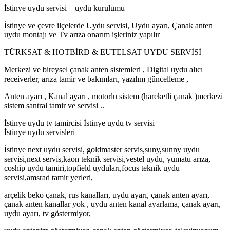
İstinye uydu servisi – uydu kurulumu
İstinye ve çevre ilçelerde Uydu servisi, Uydu ayarı, Çanak anten
uydu montajı ve Tv arıza onarım işleriniz yapılır
TÜRKSAT & HOTBİRD & EUTELSAT UYDU SERVİSİ
Merkezi ve bireysel çanak anten sistemleri , Digital uydu alıcı
receiverler, arıza tamir ve bakımları, yazılım güncelleme ,
Anten ayarı , Kanal ayarı , motorlu sistem (hareketli çanak )merkezi
sistem santral tamir ve servisi ..
İstinye uydu tv tamircisi İstinye uydu tv servisi
İstinye uydu servisleri
İstinye next uydu servisi, goldmaster servis,suny,sunny uydu
servisi,next servis,kaon teknik servisi,vestel uydu, yumatu arıza,
coship uydu tamiri,topfield uyduları,focus teknik uydu
servisi,amsrad tamir yerleri,
arçelik beko çanak, rus kanalları, uydu ayarı, çanak anten ayarı,
çanak anten kanallar yok , uydu anten kanal ayarlama, çanak ayarı,
uydu ayarı, tv göstermiyor,