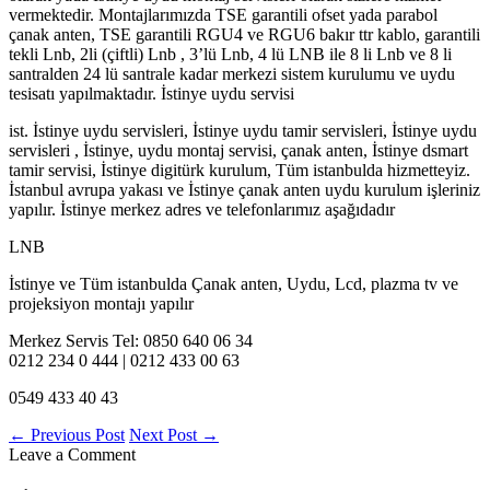
vermektedir. Montajlarımızda TSE garantili ofset yada parabol
çanak anten, TSE garantili RGU4 ve RGU6 bakır ttr kablo, garantili
tekli Lnb, 2li (çiftli) Lnb , 3’lü Lnb, 4 lü LNB ile 8 li Lnb ve 8 li
santralden 24 lü santrale kadar merkezi sistem kurulumu ve uydu
tesisatı yapılmaktadır. İstinye uydu servisi
ist. İstinye uydu servisleri, İstinye uydu tamir servisleri, İstinye uydu
servisleri , İstinye, uydu montaj servisi, çanak anten, İstinye dsmart
tamir servisi, İstinye digitürk kurulum, Tüm istanbulda hizmetteyiz.
İstanbul avrupa yakası ve İstinye çanak anten uydu kurulum işleriniz
yapılır. İstinye merkez adres ve telefonlarımız aşağıdadır
LNB
İstinye ve Tüm istanbulda Çanak anten, Uydu, Lcd, plazma tv ve
projeksiyon montajı yapılır
Merkez Servis Tel: 0850 640 06 34
0212 234 0 444 | 0212 433 00 63
0549 433 40 43
←
Previous Post
Next Post
→
Leave a Comment