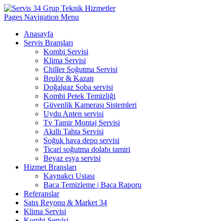
Pages Navigation Menu
Anasayfa
Servis Branşları
Kombi Servisi
Klima Servisi
Chiller Soğutma Servisi
Brulör & Kazan
Doğalgaz Soba servisi
Kombi Petek Temizliği
Güvenlik Kamerası Sistemleri
Uydu Anten servisi
Tv Tamir Montaj Servisi
Akıllı Tahta Servisi
Soğuk hava depo servisi
Ticari soğutma dolabı tamiri
Beyaz eşya servisi
Hizmet Branşları
Kaynakcı Ustası
Baca Temizleme | Baca Raporu
Referanslar
Satış Reyonu & Market 34
Klima Servisi
Kombi Servisi