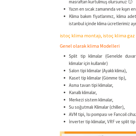
masraftan kurtulmuş olursunuz 🙂
Yazın en sıcak zamanında ve kışın en
Klima bakım fiyatlarımız, klima ad
istanbul içinde klima ücretlerimiz ayn
istoç klima montajı, istoç klima gaz
Genel olarak klima Modelleri
Split tip klimalar (Genelde duvar
klimalar için kullanılır)
Salon tipi klimalar (Ayaklı klima),
Kaset tip klimalar (Gömme tip),
Asma tavan tipi klimalar,
Kanallı klimalar,
Merkezi sistem klimalar,
Su soğutmalı Klimalar (chiller),
AVM tipi, Isı pompası ve Fancoil cihaz
İnverter tip klimalar, VRF ve split tip c