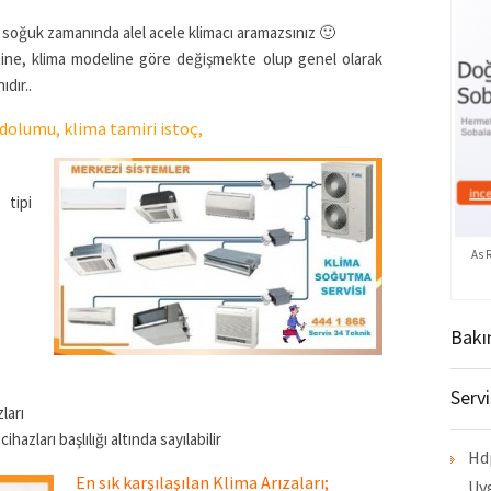
 soğuk zamanında alel acele klimacı aramazsınız 🙂
etine, klima modeline göre değişmekte olup genel olarak
ıdır..
 dolumu, klima tamiri istoç,
 tipi
As 
Bakı
Serv
ları
ihazları başlılığı altında sayılabilir
Hd
En sık karşılaşılan Klima Arızaları;
Uy