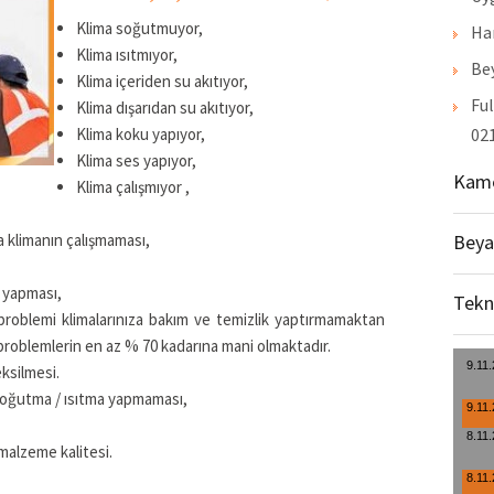
Klima soğutmuyor,
Ha
Klima ısıtmıyor,
Bey
Klima içeriden su akıtıyor,
Ful
Klima dışarıdan su akıtıyor,
Klima koku yapıyor,
021
Klima ses yapıyor,
Kame
Klima çalışmıyor ,
 klimanın çalışmaması,
Beya
ı yapması,
Tekn
roblemi klimalarınıza bakım ve temizlik yaptırmamaktan
problemlerin en az % 70 kadarına mani olmaktadır.
ksilmesi.
soğutma / ısıtma yapmaması,
malzeme kalitesi.