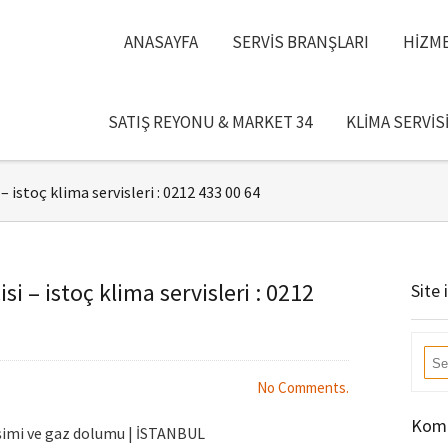
ANASAYFA
SERVIS BRANŞLARI
HIZME
SATIŞ REYONU & MARKET 34
KLIMA SERVIS
– istoç klima servisleri : 0212 433 00 64
si – istoç klima servisleri : 0212
Site 
No Comments.
Komb
işimi ve gaz dolumu | İSTANBUL