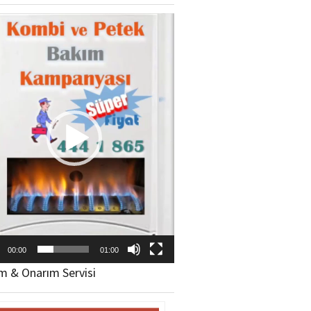
ıcı
00:00
01:00
m & Onarım Servisi