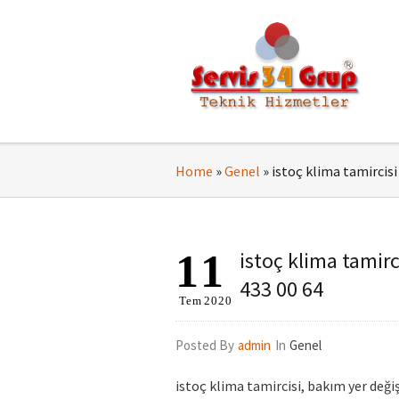
Home
»
Genel
»
istoç klima tamircisi 
11
istoç klima tamirci
433 00 64
Tem
2020
Posted By
admin
In
Genel
istoç klima tamircisi, bakım yer değ