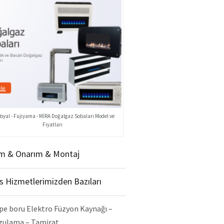
Royal - Fujiyama - MİRA Doğalgaz Sobaları Model ve
Fiyatları
m & Onarım & Montaj
is Hizmetlerimizden Bazıları
pe boru Elektro Füzyon Kaynağı –
gulama – Tamirat