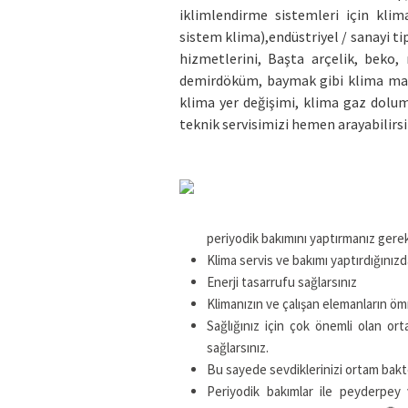
iklimlendirme sistemleri için klima
sistem klima),endüstriyel / sanayi ti
hizmetlerini, Başta arçelik, beko, 
demirdöküm, baymak gibi klima mar
klima yer değişimi, klima gaz dolum
teknik servisimizi hemen arayabilirsi
periyodik bakımını yaptırmanız gere
Klima servis ve bakımı yaptırdığınızd
Enerji tasarrufu sağlarsınız
Klimanızın ve çalışan elemanların öm
Sağlığınız için çok önemli olan or
sağlarsınız.
Bu sayede sevdiklerinizi ortam bak
Periyodik bakımlar ile peyderpey