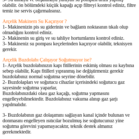
olabilir. ön bölümdeki küçük kapağı açıp filtreyi kontrol ediniz, filtre
temiz ise servis çağırmalısınız.
Arçelik Makinem Su Kaçırıyor ?
1- Makinenizin pis su giderinin ve bağlantı noktasının tıkalı olup
olmadığını kontrol ediniz.
2- Makinenin su giriş ve su tahliye hortumlarını kontrol ediniz.
3- Makineniz su pompası keçelerinden kaçırıyor olabilir, teknisyen
gerekir.
Arçelik Buzdolabı Çalışıyor Soğutmuyor ise?
1- Arçelik buzdolabınızın kapı fitillerinin eskimiş olması ısı kaybına
sebep olabilir, Kapı fitilleri yıpranmış ise değiştirmeniz gerekir
buzdolabınız normal soğutma seyrine dönebilir.
2- Buzdolapları ve soğutucu cihazlar içerisindeki soğutucu gaz
sayesinde soğutma yaparlar,
Buzdolabınızdaki olası gaz kaçağı, soğutma yapmasını
engelleyebilmektedir. Buzdolabınız vakuma alınıp gaz şarjı
yapılmalıdır.
3- Buzdolabının gaz dolaşımını sağlayan kanal içinde bulunan ve
donmasını engelleyen ısıtıcılar bozulmuş ise soğutucunuz yine
soğutma görevini yapamayacaktır, teknik destek almanız
gerekmektedir.