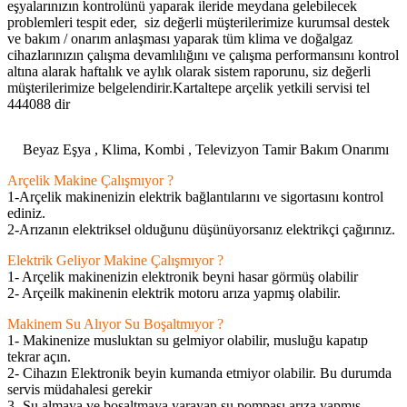
eşyalarınızın kontrolünü yaparak ileride meydana gelebilecek
problemleri tespit eder, siz değerli müşterilerimize kurumsal destek
ve bakım / onarım anlaşması yaparak tüm klima ve doğalgaz
cihazlarınızın çalışma devamlılığını ve çalışma performansını kontrol
altına alarak haftalık ve aylık olarak sistem raporunu, siz değerli
müşterilerimize belgelendirir.Kartaltepe arçelik yetkili servisi tel
444088 dir
Beyaz Eşya , Klima, Kombi , Televizyon Tamir Bakım Onarımı
Arçelik Makine Çalışmıyor ?
1-Arçelik makinenizin elektrik bağlantılarını ve sigortasını kontrol
ediniz.
2-Arızanın elektriksel olduğunu düşünüyorsanız elektrikçi çağırınız.
Elektrik Geliyor Makine Çalışmıyor ?
1- Arçelik makinenizin elektronik beyni hasar görmüş olabilir
2- Arçeilk makinenin elektrik motoru arıza yapmış olabilir.
Makinem Su Alıyor Su Boşaltmıyor ?
1- Makinenize musluktan su gelmiyor olabilir, musluğu kapatıp
tekrar açın.
2- Cihazın Elektronik beyin kumanda etmiyor olabilir. Bu durumda
servis müdahalesi gerekir
3- Su almaya ve boşaltmaya yarayan su pompası arıza yapmış