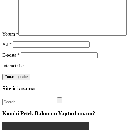
Yorum
*
Ad
*
E-posta
*
İnternet sitesi
Site içi arama
Kombi Petek Bakımını Yaptırdınız mı?