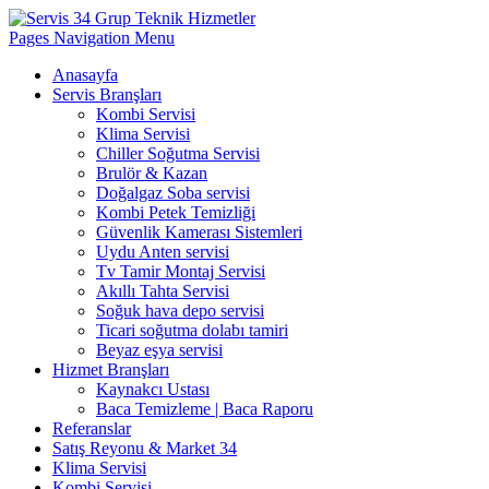
Pages Navigation Menu
Anasayfa
Servis Branşları
Kombi Servisi
Klima Servisi
Chiller Soğutma Servisi
Brulör & Kazan
Doğalgaz Soba servisi
Kombi Petek Temizliği
Güvenlik Kamerası Sistemleri
Uydu Anten servisi
Tv Tamir Montaj Servisi
Akıllı Tahta Servisi
Soğuk hava depo servisi
Ticari soğutma dolabı tamiri
Beyaz eşya servisi
Hizmet Branşları
Kaynakcı Ustası
Baca Temizleme | Baca Raporu
Referanslar
Satış Reyonu & Market 34
Klima Servisi
Kombi Servisi