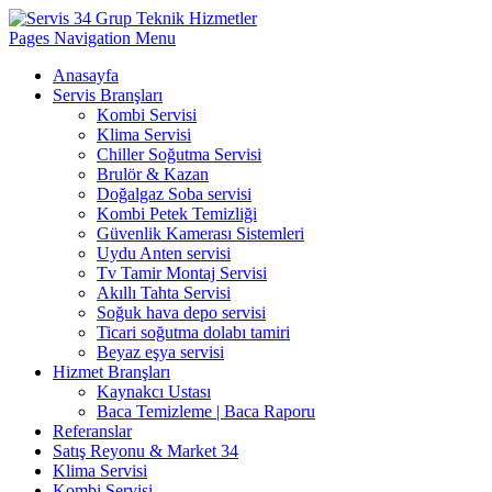
Pages Navigation Menu
Anasayfa
Servis Branşları
Kombi Servisi
Klima Servisi
Chiller Soğutma Servisi
Brulör & Kazan
Doğalgaz Soba servisi
Kombi Petek Temizliği
Güvenlik Kamerası Sistemleri
Uydu Anten servisi
Tv Tamir Montaj Servisi
Akıllı Tahta Servisi
Soğuk hava depo servisi
Ticari soğutma dolabı tamiri
Beyaz eşya servisi
Hizmet Branşları
Kaynakcı Ustası
Baca Temizleme | Baca Raporu
Referanslar
Satış Reyonu & Market 34
Klima Servisi
Kombi Servisi