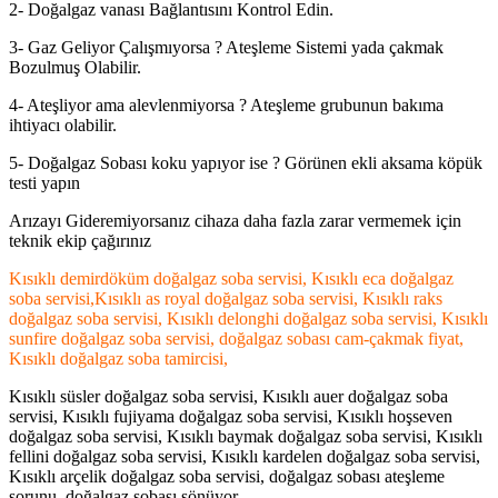
2- Doğalgaz vanası Bağlantısını Kontrol Edin.
3- Gaz Geliyor Çalışmıyorsa ? Ateşleme Sistemi yada çakmak
Bozulmuş Olabilir.
4- Ateşliyor ama alevlenmiyorsa ? Ateşleme grubunun bakıma
ihtiyacı olabilir.
5- Doğalgaz Sobası koku yapıyor ise ? Görünen ekli aksama köpük
testi yapın
Arızayı Gideremiyorsanız cihaza daha fazla zarar vermemek için
teknik ekip çağırınız
Kısıklı demirdöküm doğalgaz soba servisi, Kısıklı eca doğalgaz
soba servisi,Kısıklı as royal doğalgaz soba servisi, Kısıklı raks
doğalgaz soba servisi, Kısıklı delonghi doğalgaz soba servisi, Kısıklı
sunfire doğalgaz soba servisi, doğalgaz sobası cam-çakmak fiyat,
Kısıklı doğalgaz soba tamircisi,
Kısıklı süsler doğalgaz soba servisi, Kısıklı auer doğalgaz soba
servisi, Kısıklı fujiyama doğalgaz soba servisi, Kısıklı hoşseven
doğalgaz soba servisi, Kısıklı baymak doğalgaz soba servisi, Kısıklı
fellini doğalgaz soba servisi, Kısıklı kardelen doğalgaz soba servisi,
Kısıklı arçelik doğalgaz soba servisi, doğalgaz sobası ateşleme
sorunu, doğalgaz sobası sönüyor,