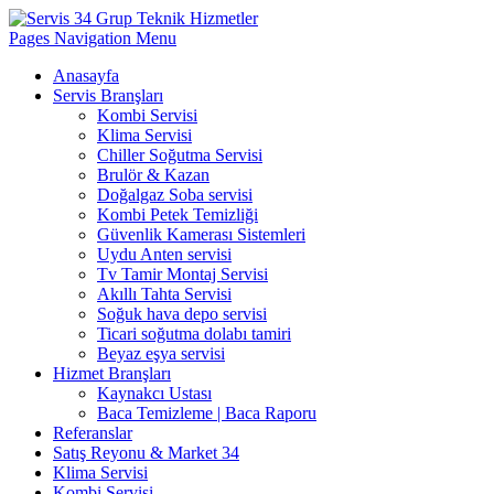
Pages Navigation Menu
Anasayfa
Servis Branşları
Kombi Servisi
Klima Servisi
Chiller Soğutma Servisi
Brulör & Kazan
Doğalgaz Soba servisi
Kombi Petek Temizliği
Güvenlik Kamerası Sistemleri
Uydu Anten servisi
Tv Tamir Montaj Servisi
Akıllı Tahta Servisi
Soğuk hava depo servisi
Ticari soğutma dolabı tamiri
Beyaz eşya servisi
Hizmet Branşları
Kaynakcı Ustası
Baca Temizleme | Baca Raporu
Referanslar
Satış Reyonu & Market 34
Klima Servisi
Kombi Servisi