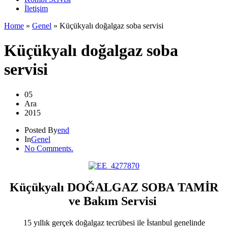
İletişim
Home
»
Genel
»
Küçükyalı doğalgaz soba servisi
Küçükyalı doğalgaz soba
servisi
05
Ara
2015
Posted By
end
In
Genel
No Comments.
Küçükyalı DOĞALGAZ SOBA TAMİR
ve Bakım Servisi
15 yıllık gerçek doğalgaz tecrübesi ile İstanbul genelinde