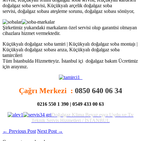
doğalgaz soba servisi, Küçükyalı arçelik doğalgaz soba
servisi, doğalgaz sobası ateşleme sorunu, doğalgaz sobası sönüyor,
Şirketimiz yukarıdaki markaların özel servisi olup garantisi olmayan
cihazlara hizmet vermektedir.
Küçükyalı doğalgaz soba tamiri | Küçükyalı doğalgaz soba montajı |
Küçükyalı doğalgaz sobası arıza, Küçükyalı doğalgaz soba
tamircileri
Tüm İstanbulda Hizmetteyiz. İstanbul içi doğalgaz bakım Ücretimiz
için arayınız.
Çağrı Merkezi :
0850 640 06 34
0216 550 1 390 | 0549 433 00 63
D
oğalgaz Klima Beyaz eşya Uydu ve Tv
Teknik Servis Hizmetleri / İSTANBUL
←
Previous Post
Next Post
→