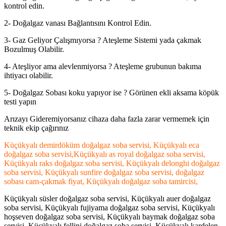
kontrol edin.
2- Doğalgaz vanası Bağlantısını Kontrol Edin.
3- Gaz Geliyor Çalışmıyorsa ? Ateşleme Sistemi yada çakmak
Bozulmuş Olabilir.
4- Ateşliyor ama alevlenmiyorsa ? Ateşleme grubunun bakıma
ihtiyacı olabilir.
5- Doğalgaz Sobası koku yapıyor ise ? Görünen ekli aksama köpük
testi yapın
Arızayı Gideremiyorsanız cihaza daha fazla zarar vermemek için
teknik ekip çağırınız
Küçükyalı demirdöküm doğalgaz soba servisi, Küçükyalı eca
doğalgaz soba servisi,Küçükyalı as royal doğalgaz soba servisi,
Küçükyalı raks doğalgaz soba servisi, Küçükyalı delonghi doğalgaz
soba servisi, Küçükyalı sunfire doğalgaz soba servisi, doğalgaz
sobası cam-çakmak fiyat, Küçükyalı doğalgaz soba tamircisi,
Küçükyalı süsler doğalgaz soba servisi, Küçükyalı auer doğalgaz
soba servisi, Küçükyalı fujiyama doğalgaz soba servisi, Küçükyalı
hoşseven doğalgaz soba servisi, Küçükyalı baymak doğalgaz soba
servisi, Küçükyalı fellini doğalgaz soba servisi, Küçükyalı kardelen