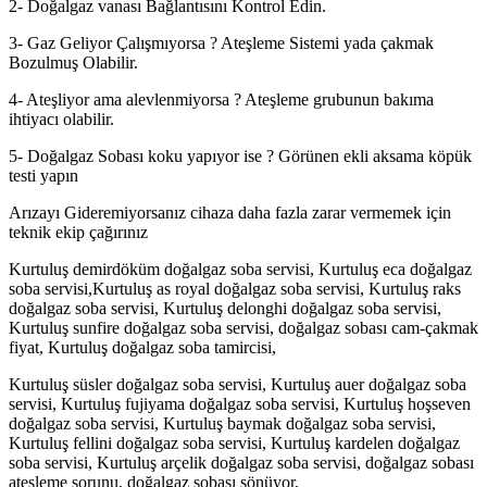
2- Doğalgaz vanası Bağlantısını Kontrol Edin.
3- Gaz Geliyor Çalışmıyorsa ? Ateşleme Sistemi yada çakmak
Bozulmuş Olabilir.
4- Ateşliyor ama alevlenmiyorsa ? Ateşleme grubunun bakıma
ihtiyacı olabilir.
5- Doğalgaz Sobası koku yapıyor ise ? Görünen ekli aksama köpük
testi yapın
Arızayı Gideremiyorsanız cihaza daha fazla zarar vermemek için
teknik ekip çağırınız
Kurtuluş demirdöküm doğalgaz soba servisi, Kurtuluş eca doğalgaz
soba servisi,Kurtuluş as royal doğalgaz soba servisi, Kurtuluş raks
doğalgaz soba servisi, Kurtuluş delonghi doğalgaz soba servisi,
Kurtuluş sunfire doğalgaz soba servisi, doğalgaz sobası cam-çakmak
fiyat, Kurtuluş doğalgaz soba tamircisi,
Kurtuluş süsler doğalgaz soba servisi, Kurtuluş auer doğalgaz soba
servisi, Kurtuluş fujiyama doğalgaz soba servisi, Kurtuluş hoşseven
doğalgaz soba servisi, Kurtuluş baymak doğalgaz soba servisi,
Kurtuluş fellini doğalgaz soba servisi, Kurtuluş kardelen doğalgaz
soba servisi, Kurtuluş arçelik doğalgaz soba servisi, doğalgaz sobası
ateşleme sorunu, doğalgaz sobası sönüyor,