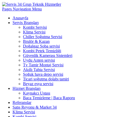
Pages Navigation Menu
Anasayfa
Servis Branşları
Kombi Servisi
Klima Servisi
Chiller Soğutma Servisi
Brulör & Kazan
Doğalgaz Soba servisi
Kombi Petek Temizliği
Güvenlik Kamerası Sistemleri
Uydu Anten servisi
Tv Tamir Montaj Servisi
Akıllı Tahta Servisi
Soğuk hava depo servisi
Ticari soğutma dolabı tamiri
Beyaz eşya servisi
Hizmet Branşları
Kaynakcı Ustası
Baca Temizleme | Baca Raporu
Referanslar
Satış Reyonu & Market 34
Klima Servisi
Kombi Servisi