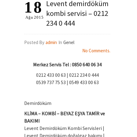
18
Levent demirdöküm
kombi servisi – 0212
Ağu
2015
234 0 444
Posted By
admin
In
Genel
No Comments.
Merkez Servis Tel
: 0850 640 06 34
0212 433 00 63 | 0212 234 0 444
0539 737 75 53 | 0549 433 00 63
Demirdöküm
KLİMA – KOMBİ – BEYAZ EŞYA TAMİR ve
BAKIMI
Levent Demirdöküm Kombi Servisleri |
Levent Demirdöküm doğalgaz bakımı |