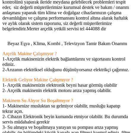
kontrolünü yaparak ileride meydana gelebilecek problemleri tespit
eder, siz değerli müşterilerimize kurumsal destek ve bakım / onarım
anlaşması yaparak tüm klima ve doğalgaz cihazlarınızın çalışma
devamlılığını ve çalışma performansını kontrol altına alarak haftalık
ve aylık olarak sistem raporunu, siz değerli müşterilerimize
belgelendirir.Merter arçelik yetkili servisi tel 444088 dir
Beyaz Eşya , Klima, Kombi , Televizyon Tamir Bakım Onarımı
Arçelik Makine Çalışmıyor ?
1-Arçelik makinenizin elektrik bağlantılarını ve sigortasını kontrol
ediniz.
2-Arızanın elektriksel olduğunu düşünüyorsanız elektrikçi çağırınız.
Elektrik Geliyor Makine Çalışmıyor ?
1- Arçelik makinenizin elektronik beyni hasar görmüş olabilir
2- Arçeilk makinenin elektrik motoru arıza yapmış olabilir.
Makinem Su Alıyor Su Boşaltmıyor ?
1- Makinenize musluktan su gelmiyor olabilir, musluğu kapatıp
tekrar açın.
2- Cihazın Elektronik beyin kumanda etmiyor olabilir. Bu durumda
servis müdahalesi gerekir
3- Su almaya ve boşaltmaya yarayan su pompası arıza yapmış
olabilir. ön bölümdeki küçük kapağı açıp filtreyi kontrol ediniz, filtre