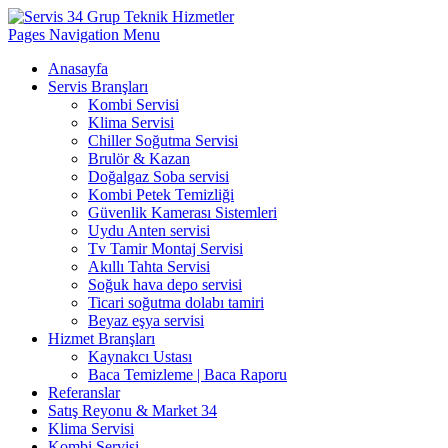
Pages Navigation Menu
Anasayfa
Servis Branşları
Kombi Servisi
Klima Servisi
Chiller Soğutma Servisi
Brulör & Kazan
Doğalgaz Soba servisi
Kombi Petek Temizliği
Güvenlik Kamerası Sistemleri
Uydu Anten servisi
Tv Tamir Montaj Servisi
Akıllı Tahta Servisi
Soğuk hava depo servisi
Ticari soğutma dolabı tamiri
Beyaz eşya servisi
Hizmet Branşları
Kaynakcı Ustası
Baca Temizleme | Baca Raporu
Referanslar
Satış Reyonu & Market 34
Klima Servisi
Kombi Servisi