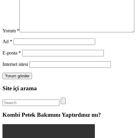
Yorum
*
Ad
*
E-posta
*
İnternet sitesi
Site içi arama
Kombi Petek Bakımını Yaptırdınız mı?