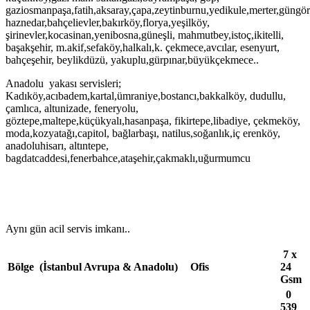
gaziosmanpaşa,fatih,aksaray,çapa,zeytinburnu,yedikule,merter,güngöre
haznedar,bahçelievler,bakırköy,florya,yeşilköy,
şirinevler,kocasinan,yenibosna,güneşli, mahmutbey,istoç,ikitelli,
başakşehir, m.akif,sefaköy,halkalı,k. çekmece,avcılar, esenyurt,
bahçeşehir, beylikdüzü, yakuplu,gürpınar,büyükçekmece..
Anadolu yakası servisleri;
Kadıköy,acıbadem,kartal,ümraniye,bostancı,bakkalköy, dudullu,
çamlıca, altunizade, feneryolu,
göztepe,maltepe,küçükyalı,hasanpaşa, fikirtepe,libadiye, çekmeköy,
moda,kozyatağı,capitol, bağlarbaşı, natilus,soğanlık,iç erenköy,
anadoluhisarı, altıntepe,
bagdatcaddesi,fenerbahce,ataşehir,çakmaklı,uğurmumcu
Aynı gün acil servis imkanı..
7 x
Bölge (İstanbul Avrupa & Anadolu)
Ofis
24
Gsm
0
539