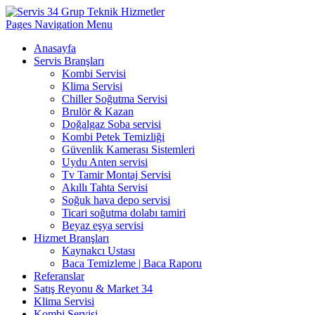
Pages Navigation Menu
Anasayfa
Servis Branşları
Kombi Servisi
Klima Servisi
Chiller Soğutma Servisi
Brulör & Kazan
Doğalgaz Soba servisi
Kombi Petek Temizliği
Güvenlik Kamerası Sistemleri
Uydu Anten servisi
Tv Tamir Montaj Servisi
Akıllı Tahta Servisi
Soğuk hava depo servisi
Ticari soğutma dolabı tamiri
Beyaz eşya servisi
Hizmet Branşları
Kaynakcı Ustası
Baca Temizleme | Baca Raporu
Referanslar
Satış Reyonu & Market 34
Klima Servisi
Kombi Servisi