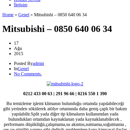
İletişim
Home
»
Genel
»
Mitsubishi – 0850 640 06 34
Mitsubishi – 0850 640 06 34
17
Ağu
2015
Posted By
admin
In
Genel
No Comments.
0212 433 00 63 | 291 96 66 | 0216 550 1 390
Bu temizleme işlemi klimanın bulunduğu ortamda yapılabileceği
gibi yerinden sökülerek atölye ortamında daha geniş çaplı bir bakım
yapılabilir.Split yada diğer tip klimaların kullanımdan yada
bulundukları ortamdan kaynaklanan yada kaynaklanabilecek ,
performans düşüklüğü,çalışmama,su akıntısı,ısıtmama,soğutmama ,
ses ve gürültü yapma gibi değişik problemlere karşı kimyasal ilaçlar