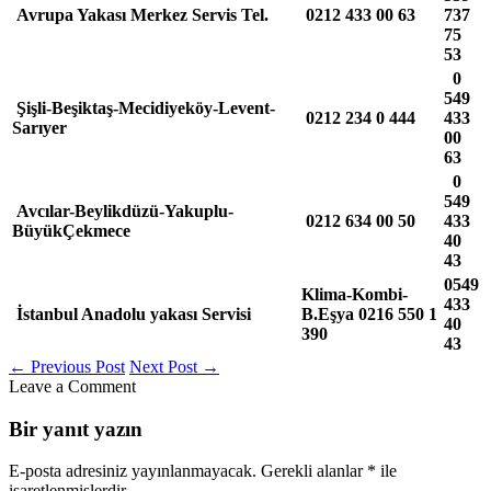
Avrupa Yakası Merkez Servis Tel.
0212
433 00 63
737
75
53
0
549
Şişli-Beşiktaş-Mecidiyeköy-Levent-
0212 234 0 444
433
Sarıyer
00
63
0
549
Avcılar-Beylikdüzü-Yakuplu-
0212 634 00 50
433
BüyükÇekmece
40
43
0549
Klima-Kombi-
433
İstanbul Anadolu yakası Servisi
B.Eşya
0216 550 1
40
390
43
←
Previous Post
Next Post
→
Leave a Comment
Bir yanıt yazın
E-posta adresiniz yayınlanmayacak.
Gerekli alanlar
*
ile
işaretlenmişlerdir