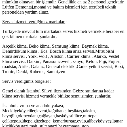
mümkün olmayan bir işlemdir. Genellikle en az 2 personel gerektirir.
Lütfen Demontaj,montaj ve bakım işlemleri için tecrübeli teknik
personelden yardım alınız.
Servis hizmeti verdiğimiz markalar ;
Türkiyede mevcut tüm markalara servis hizmeti vermekle beraber en
çok bilinen markalar şunlardır;
Arçelik klima, Beko klima, Samsung klima, Baymak klima,
Demirdöküm klima , Eca, Bosch klima arıza servisi,Mitsubishi
klima servisi , York, wolf , Ariston , Carrier klima , Alarko, Vestel
klima servisi, Daikin , Panasonic,weili, sanyo, Kelon, Fuji, Fujitsu,
roadstar, Airfel, Galanz, General elektrik ,Cartel yetkili servisi, Baxi,
Tronic, Denki, Rubenis, Samui,zen
Servis verdiğimiz bölgeler ;
Genel olarak İstanbul Silivri ilçesinden Gebze sınırlarına kadar
klima servisi hizmeti vermekle birlikte semt isimleri şunlardır.
İstanbul avrupa ve anadolu yakası,
Mecidiyeköy,etiler,levent,kağıthane, beşiktaş,taksim,
beyoğlu,okmeydanı,çağlayan,hasköy,sütlüce,nurtepe,
çeliktepe,gültepe,güzeltepe, kemerburgaz,eyüp,alibeyköy,yeşilpınar,
küçükköy,gazi mah. sultangazi,bayrampaşa, gop,