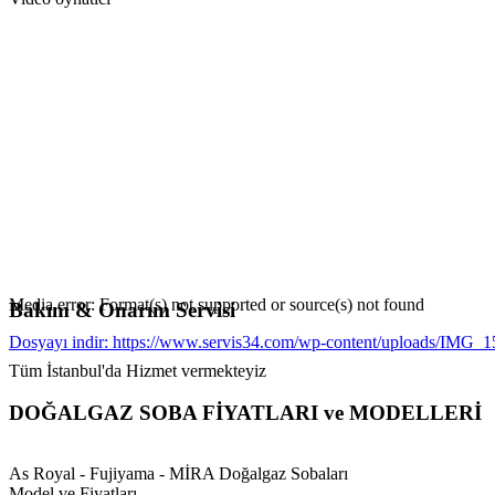
Media error: Format(s) not supported or source(s) not found
Bakım & Onarım Servisi
Dosyayı indir: https://www.servis34.com/wp-content/uploads/IMG
Tüm İstanbul'da Hizmet vermekteyiz
00:00
DOĞALGAZ SOBA FİYATLARI ve MODELLERİ
As Royal - Fujiyama - MİRA Doğalgaz Sobaları
Model ve Fiyatları